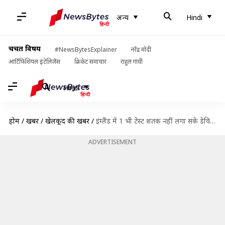
अन्य
Hindi
चर्चित विषय
#NewsBytesExplainer
नरेंद्र मोदी
आर्टिफिशियल इंटेलिजेंस
क्रिकेट समाचार
राहुल गांधी
Hindi
होम
/
खबरें
/
खेलकूद की खबरें
/
इंग्लैंड में 1 भी टेस्ट शतक नहीं लगा सके डेविड वार्नर, जानिए उनके आंकड़े
ADVERTISEMENT