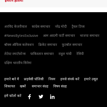
इमरान हाशमी
अरविंद केजरीवाल
कांग्रेस समाचार
नरेंद्र मोदी
ट्रैवल टिप्स
#NewsBytesExclusive
आम आदमी पार्टी समाचार
भाजपा समाचार
बॉक्स ऑफिस कलेक्शन
क्रिकेट समाचार
फुटबॉल समाचार
लेटेस्ट स्मार्टफोन्स
पाकिस्तान समाचार
राहुल गांधी
रेसिपी
दक्षिण भारतीय सिनेमा
हमारे बारे में
प्राइवेसी पॉलिसी
नियम
हमसे संपर्क करें
हमारे उसूल
शिकायत
खबरें
समाचार संग्रह
विषय संग्रह
हमें फॉलो करें