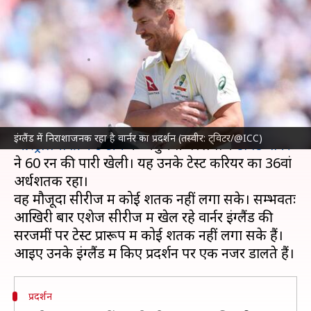
सके डेविड वार्नर, जानिए उनके
आंकड़े
लेखन
Jul 31, 2023
05:48 pm
अंकित पसबोला
क्या है खबर?
एशेज 2023 के पांचवें टेस्ट की अपनी आखिरी पारी में
इंग्लैंड में निराशाजनक रहा है वार्नर का प्रदर्शन (तस्वीर: ट्विटर/@ICC)
ऑस्ट्रेलिया क्रिकेट टीम
के अनुभवी बल्लेबाज
डेविड वार्नर
ने 60 रन की पारी खेली। यह उनके टेस्ट करियर का 36वां
अर्धशतक रहा।
वह मौजूदा सीरीज में कोई शतक नहीं लगा सके। सम्भवतः
आखिरी बार एशेज सीरीज में खेल रहे वार्नर इंग्लैंड की
सरजमीं पर टेस्ट प्रारूप में कोई शतक नहीं लगा सके हैं।
प्रदर्शन