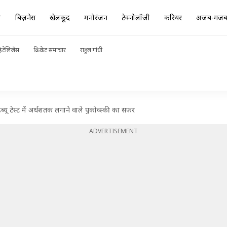
ा
बिज़नेस
खेलकूद
मनोरंजन
टेक्नोलॉजी
करियर
अजब-गज
ंटेलिजेंस
क्रिकेट समाचार
राहुल गांधी
ब्यू टेस्ट में अर्धशतक लगाने वाले पुकोव्स्की का सफर
ADVERTISEMENT