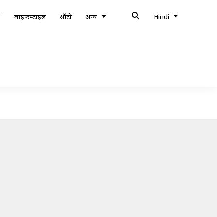
ब
लाइफस्टाइल
ऑटो
अन्य
Hindi