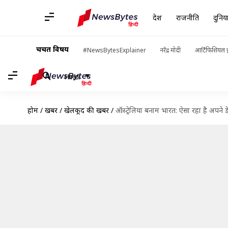
देश
राजनीति
दुनिय
चर्चित विषय
#NewsBytesExplainer
नरेंद्र मोदी
आर्टिफिशियल इ
Hindi
होम
/
खबरें
/
खेलकूद की खबरें
/
ऑस्ट्रेलिया बनाम भारत: ऐसा रहा है अपने डे