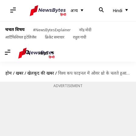
अन्य
Hindi
चर्चित विषय
#NewsBytesExplainer
नरेंद्र मोदी
आर्टिफिशियल इंटेलिजेंस
क्रिकेट समाचार
राहुल गांधी
Hindi
होम
/
खबरें
/
खेलकूद की खबरें
/
विश्व कप फाइनल में ओवर थ्रो के चलते हुआ था बड़ा विवाद, बदल सकता है नियम
ADVERTISEMENT