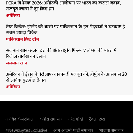
FCRA विधेयक 2026: अमेरिकी आलोचना पर भारत का करारा जवाब,
राजदूत क्वात्रा ने दूर किए भ्रम
अमेरिका
टेस्ट क्रिकेट: इंग्लैंड की धरती पर पाकिस्तान के इन गेंदबाजों ने चटकाए हैं
सबसे ज्यादा विकेट
पाकिस्तान क्रिकेट टीम
सलमान खान-संजय दत्त की अंतरराष्ट्रीय फिल्म '7 डॉग्स' की भारत में
रिलीज तारीख का ऐलान
सलमान खान
अमेरिका ने ईरान के खिलाफ नाकाबंदी मजबूत की, होर्मुज के आसपास 20
से अधिक युद्धपोत तैनात
अमेरिका
अरविंद केजरीवाल
कांग्रेस समाचार
नरेंद्र मोदी
ट्रैवल टिप्स
#NewsBytesExclusive
आम आदमी पार्टी समाचार
भाजपा समाचार