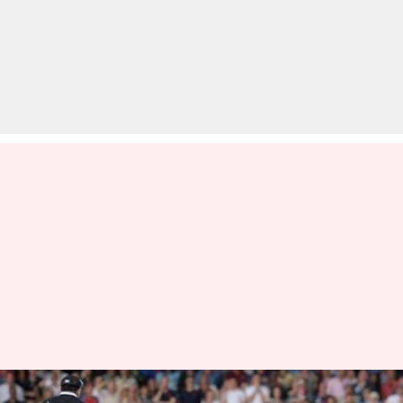
विश्व कप फाइनल में ओवर थ्रो के