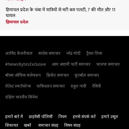
हिमाचल प्रदेश के चंबा में यात्रियों से भरी बस पलटी, 7 की मौत और 11
घायल
हिमाचल प्रदेश
अरविंद केजरीवाल
कांग्रेस समाचार
नरेंद्र मोदी
ट्रैवल टिप्स
#NewsBytesExclusive
आम आदमी पार्टी समाचार
भाजपा समाचार
बॉक्स ऑफिस कलेक्शन
क्रिकेट समाचार
फुटबॉल समाचार
लेटेस्ट स्मार्टफोन्स
पाकिस्तान समाचार
राहुल गांधी
रेसिपी
दक्षिण भारतीय सिनेमा
हमारे बारे में
प्राइवेसी पॉलिसी
नियम
हमसे संपर्क करें
हमारे उसूल
शिकायत
खबरें
समाचार संग्रह
विषय संग्रह