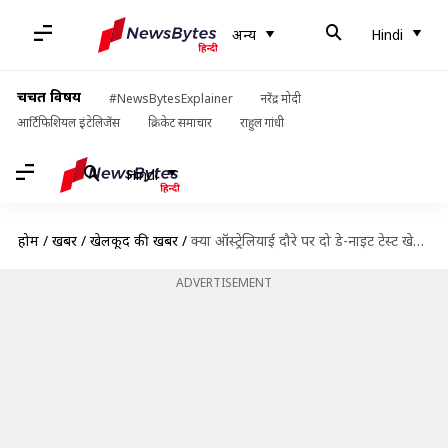
अन्य
Hindi
चर्चित विषय
#NewsBytesExplainer
नरेंद्र मोदी
आर्टिफिशियल इंटेलिजेंस
क्रिकेट समाचार
राहुल गांधी
Hindi
होम
/
खबरें
/
खेलकूद की खबरें
/
क्या ऑस्ट्रेलियाई दौरे पर दो डे-नाइट टेस्ट खेलेगा भारत?
ADVERTISEMENT