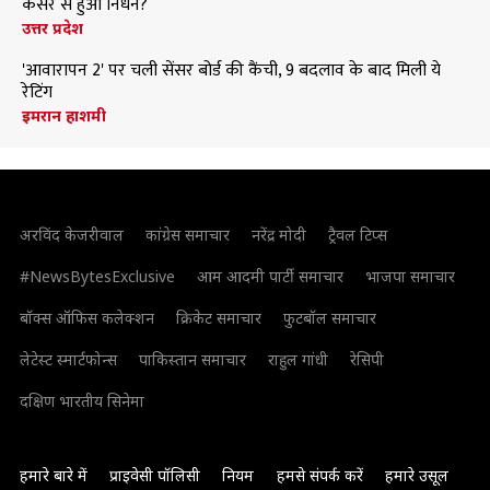
कैंसर से हुआ निधन?
उत्तर प्रदेश
'आवारापन 2' पर चली सेंसर बोर्ड की कैंची, 9 बदलाव के बाद मिली ये
रेटिंग
इमरान हाशमी
अरविंद केजरीवाल
कांग्रेस समाचार
नरेंद्र मोदी
ट्रैवल टिप्स
#NewsBytesExclusive
आम आदमी पार्टी समाचार
भाजपा समाचार
बॉक्स ऑफिस कलेक्शन
क्रिकेट समाचार
फुटबॉल समाचार
लेटेस्ट स्मार्टफोन्स
पाकिस्तान समाचार
राहुल गांधी
रेसिपी
दक्षिण भारतीय सिनेमा
हमारे बारे में
प्राइवेसी पॉलिसी
नियम
हमसे संपर्क करें
हमारे उसूल