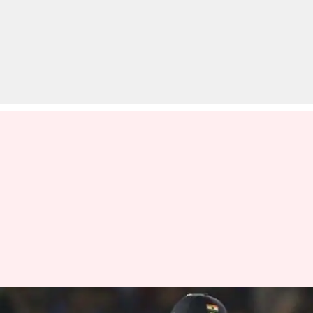
युवा विकेटकीपर बल्लेबाज ऋषभ पंत