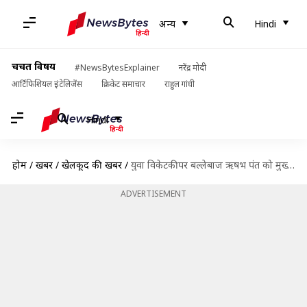
अन्य
Hindi
चर्चित विषय
#NewsBytesExplainer
नरेंद्र मोदी
आर्टिफिशियल इंटेलिजेंस
क्रिकेट समाचार
राहुल गांधी
Hindi
होम
/
खबरें
/
खेलकूद की खबरें
/
युवा विकेटकीपर बल्लेबाज ऋषभ पंत को मुख्य चयनकर्ता एमएसके प्रसाद ने दिया कड़ा संदेश
ADVERTISEMENT