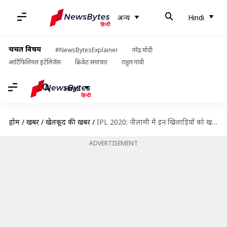
अन्य
Hindi
चर्चित विषय
#NewsBytesExplainer
नरेंद्र मोदी
आर्टिफिशियल इंटेलिजेंस
क्रिकेट समाचार
राहुल गांधी
Hindi
होम
/
खबरें
/
खेलकूद की खबरें
/
IPL 2020: नीलामी में इन खिलाड़ियों को खरीदना चाहेगी CSK, गेंदबाज़ी को मज़बूत करना रहेगा मकसद
ADVERTISEMENT