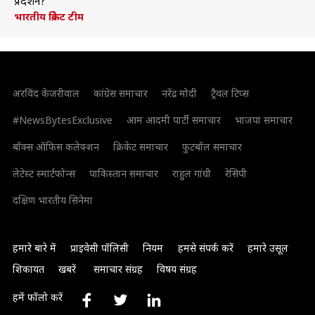
प्रदर्शन?
भारतीय क्रिकेट टीम
अरविंद केजरीवाल
कांग्रेस समाचार
नरेंद्र मोदी
ट्रैवल टिप्स
#NewsBytesExclusive
आम आदमी पार्टी समाचार
भाजपा समाचार
बॉक्स ऑफिस कलेक्शन
क्रिकेट समाचार
फुटबॉल समाचार
लेटेस्ट स्मार्टफोन्स
पाकिस्तान समाचार
राहुल गांधी
रेसिपी
दक्षिण भारतीय सिनेमा
हमारे बारे में
प्राइवेसी पॉलिसी
नियम
हमसे संपर्क करें
हमारे उसूल
शिकायत
खबरें
समाचार संग्रह
विषय संग्रह
हमें फॉलो करें