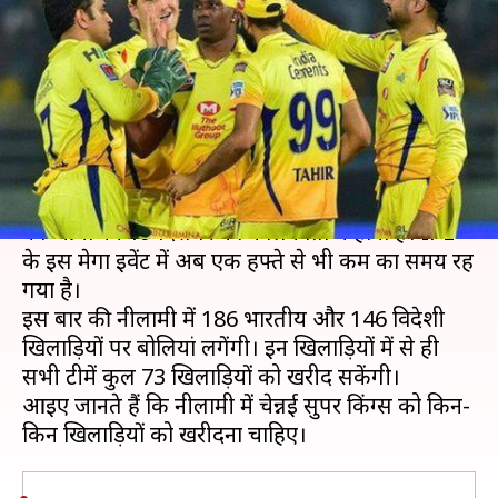
को खरीदना चाहेगी CSK, गेंदबाज़ी
को मज़बूत करना रहेगा मकसद
लेखन
Dec 13, 2019
07:24 pm
मोहम्मद वाहिद
क्या है खबर?
इंडियन प्रीमियर लीग (IPL) के 13वें सीज़न के लिए नीलामी
का आयोजन 19 दिसंबर को कोलकाता में होना है। IPL
के इस मेगा इवेंट में अब एक हफ्ते से भी कम का समय रह
गया है।
इस बार की नीलामी में 186 भारतीय और 146 विदेशी
खिलाड़ियों पर बोलियां लगेंगी। इन खिलाड़ियों में से ही
सभी टीमें कुल 73 खिलाड़ियों को खरीद सकेंगी।
आइए जानते हैं कि नीलामी में चेन्नई सुपर किंग्स को किन-