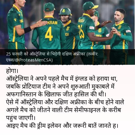
बनाम दक्षिण अफ्रीका मैच की ड्रीम
इलेवन, प्रीव्यू और जरुरी आंकड़े
लेखन
Feb 24, 2025
04:14 pm
अंकित पसबोला
क्या है खबर?
25 फरवरी को ऑस्ट्रेलिया से भिड़ेगी दक्षिण अफ्रीका (तस्वीर:
चैंपियंस ट्रॉफी 2025
का 7वां मैच
ऑस्ट्रेलिया क्रिकेट टीम
एक्स/@ProteasMenCSA)
और दक्षिण अफ्रीका क्रिकेट टीम के बीच 25 फरवरी को
होगा।
ऑस्ट्रेलिया ने अपने पहले मैच में इंग्लैंड को हराया था,
जबकि प्रोटियाज टीम ने अपने शुरुआती मुकाबले में
अफगानिस्तान के खिलाफ जीत हासिल की थी।
ऐसे में ऑस्ट्रेलिया और दक्षिण अफ्रीका के बीच होने वाले
अगले मैच को जीतने वाली टीम सेमीफाइनल के करीब
पहुंच जाएगी।