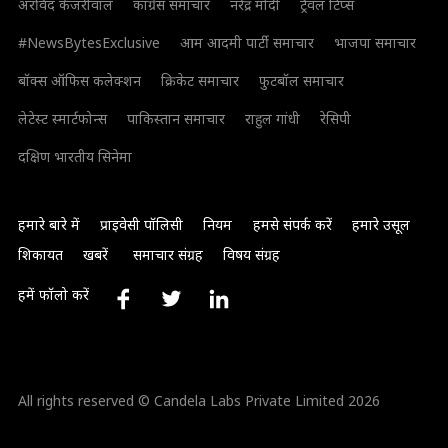
अरविंद केजरीवाल
कांग्रेस समाचार
नरेंद्र मोदी
ट्रैवल टिप्स
#NewsBytesExclusive
आम आदमी पार्टी समाचार
भाजपा समाचार
बॉक्स ऑफिस कलेक्शन
क्रिकेट समाचार
फुटबॉल समाचार
लेटेस्ट स्मार्टफोन्स
पाकिस्तान समाचार
राहुल गांधी
रेसिपी
दक्षिण भारतीय सिनेमा
हमारे बारे में
प्राइवेसी पॉलिसी
नियम
हमसे संपर्क करें
हमारे उसूल
शिकायत
खबरें
समाचार संग्रह
विषय संग्रह
हमें फॉलो करें
All rights reserved © Candela Labs Private Limited 2026