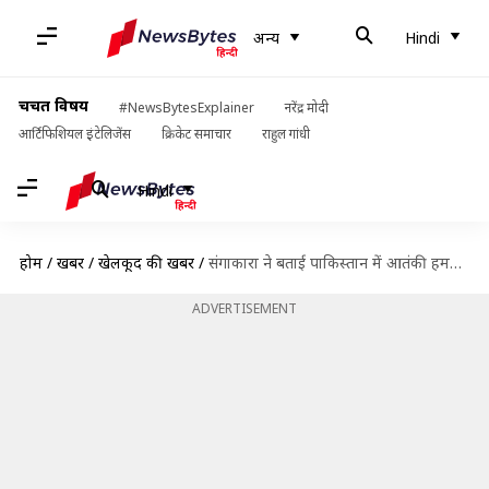
अन्य
Hindi
चर्चित विषय
#NewsBytesExplainer
नरेंद्र मोदी
आर्टिफिशियल इंटेलिजेंस
क्रिकेट समाचार
राहुल गांधी
Hindi
होम
/
खबरें
/
खेलकूद की खबरें
/
संगाकारा ने बताई पाकिस्तान में आतंकी हमले की पूरी कहानी, कहा- ड्राइवर ने बचाई थी जान
ADVERTISEMENT