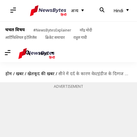
अन्य
Hindi
चर्चित विषय
#NewsBytesExplainer
नरेंद्र मोदी
आर्टिफिशियल इंटेलिजेंस
क्रिकेट समाचार
राहुल गांधी
Hindi
होम
/
खबरें
/
खेलकूद की खबरें
/
सीने में दर्द के कारण वेस्टइंडीज के दिग्गज खिलाड़ी ब्रायन लारा अस्पताल में भर्ती
ADVERTISEMENT