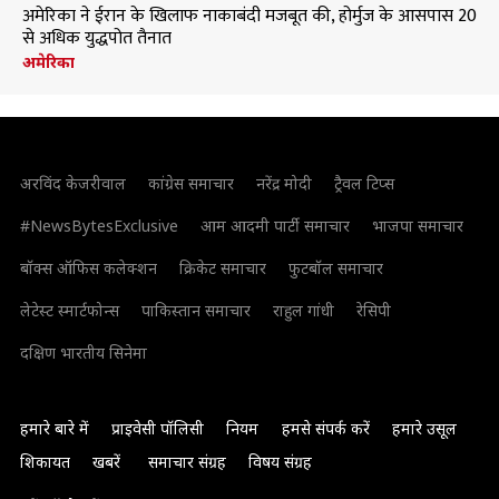
अमेरिका ने ईरान के खिलाफ नाकाबंदी मजबूत की, होर्मुज के आसपास 20
से अधिक युद्धपोत तैनात
अमेरिका
अरविंद केजरीवाल
कांग्रेस समाचार
नरेंद्र मोदी
ट्रैवल टिप्स
#NewsBytesExclusive
आम आदमी पार्टी समाचार
भाजपा समाचार
बॉक्स ऑफिस कलेक्शन
क्रिकेट समाचार
फुटबॉल समाचार
लेटेस्ट स्मार्टफोन्स
पाकिस्तान समाचार
राहुल गांधी
रेसिपी
दक्षिण भारतीय सिनेमा
हमारे बारे में
प्राइवेसी पॉलिसी
नियम
हमसे संपर्क करें
हमारे उसूल
शिकायत
खबरें
समाचार संग्रह
विषय संग्रह