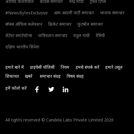
अरविंद केजरीवाल
कांग्रेस समाचार
नरेंद्र मोदी
ट्रैवल टिप्स
#NewsBytesExclusive
आम आदमी पार्टी समाचार
भाजपा समाचार
बॉक्स ऑफिस कलेक्शन
क्रिकेट समाचार
फुटबॉल समाचार
लेटेस्ट स्मार्टफोन्स
पाकिस्तान समाचार
राहुल गांधी
रेसिपी
दक्षिण भारतीय सिनेमा
हमारे बारे में
प्राइवेसी पॉलिसी
नियम
हमसे संपर्क करें
हमारे उसूल
शिकायत
खबरें
समाचार संग्रह
विषय संग्रह
हमें फॉलो करें
All rights reserved © Candela Labs Private Limited 2026