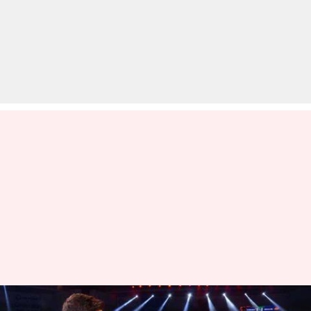
प्रो कबड्डी लीग: राहुल चौधरी समेत इस