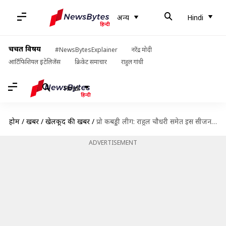
अन्य
Hindi
चर्चित विषय
#NewsBytesExplainer
नरेंद्र मोदी
आर्टिफिशियल इंटेलिजेंस
क्रिकेट समाचार
राहुल गांधी
Hindi
होम
/
खबरें
/
खेलकूद की खबरें
/
प्रो कबड्डी लीग: राहुल चौधरी समेत इस सीजन रिलीज किए सबसे बड़े खिलाड़ियों पर एक नजर
ADVERTISEMENT