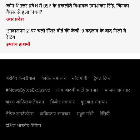
कौन थे उत्तर प्रदेश में BSP के इकलौते विधायक उमाशंकर सिंह, जिनका
कैंसर से हुआ निधन?
उत्तर प्रदेश
'आवारापन 2' पर चली सेंसर बोर्ड की कैंची, 9 बदलाव के बाद मिली ये
रेटिंग
इमरान हाशमी
अरविंद केजरीवाल
कांग्रेस समाचार
नरेंद्र मोदी
ट्रैवल टिप्स
#NewsBytesExclusive
आम आदमी पार्टी समाचार
भाजपा समाचार
बॉक्स ऑफिस कलेक्शन
क्रिकेट समाचार
फुटबॉल समाचार
लेटेस्ट स्मार्टफोन्स
पाकिस्तान समाचार
राहुल गांधी
रेसिपी
दक्षिण भारतीय सिनेमा