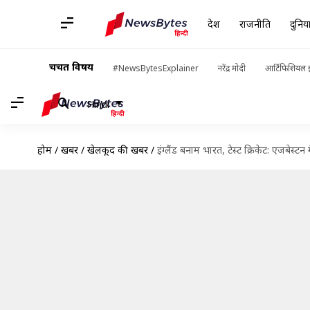
देश
राजनीति
दुनिय
चर्चित विषय
#NewsBytesExplainer
नरेंद्र मोदी
आर्टिफिशियल इ
Hindi
होम
/
खबरें
/
खेलकूद की खबरें
/
इंग्लैंड बनाम भारत, टेस्ट क्रिकेट: एजबेस्ट