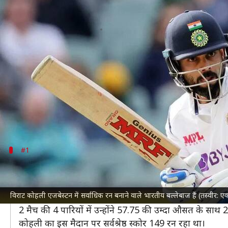
इंग्लैंड बनाम भारत, टेस्ट क्रिकेट: एजब
लेखन
Jun 25, 2025
06:33 pm
आदर्श कुमार
क्या है खबर?
इंग्लैंड क्रिकेट टीम
के खिलाफ पहला टेस्ट मुकाबला हारने क
भारतीय टीम सीरीज में वापसी की उम्मीद लेकर उतरेगी।
ऐसे में एजबेस्टन का मैदान भारत के लिए कितना शुभ साबित ह
#1
विराट कोहली (231 रन)
टेस्ट क्रिकेट
से संन्यास ले चुके दिग्गज बल्लेबाज
विराट कोहली
इस स
विराट कोहली एजबेस्टन में सर्वाधिक रन बनाने वाले भारतीय बल्लेबाज हैं (तस्वीर:
उन्होंने यहां पहला मुकाबला साल 2018 में खेला था। आखिरी ब
2 मैच की 4 पारियों में उन्होंने 57.75 की उम्दा औसत के स
कोहली का इस मैदान पर सर्वश्रेष्ठ स्कोर 149 रन रहा था।