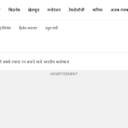
ा
बिज़नेस
खेलकूद
मनोरंजन
टेक्नोलॉजी
करियर
अजब-गज
ंटेलिजेंस
क्रिकेट समाचार
राहुल गांधी
न में सबसे ज्यादा रन बनाने वाले भारतीय बल्लेबाज
ADVERTISEMENT