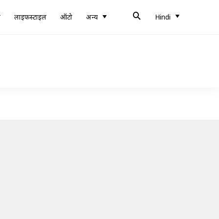
ब
लाइफस्टाइल
ऑटो
अन्य
Hindi