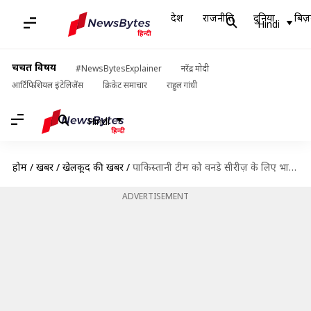
देश
राजनीति
दुनिया
बिज़
Hindi
चर्चित विषय
#NewsBytesExplainer
नरेंद्र मोदी
आर्टिफिशियल इंटेलिजेंस
क्रिकेट समाचार
राहुल गांधी
Hindi
होम
/
खबरें
/
खेलकूद की खबरें
/
पाकिस्तानी टीम को वनडे सीरीज़ के लिए भारत बुलाना चाहती है BCCI, मंत्रालय को लिखा खत
ADVERTISEMENT