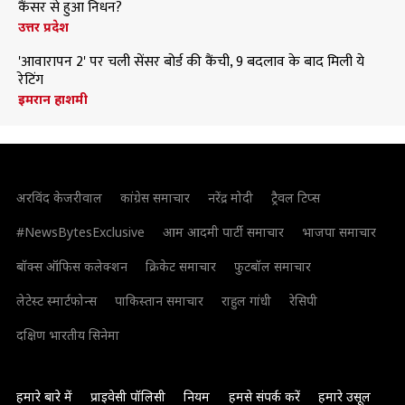
कैंसर से हुआ निधन?
उत्तर प्रदेश
'आवारापन 2' पर चली सेंसर बोर्ड की कैंची, 9 बदलाव के बाद मिली ये
रेटिंग
इमरान हाशमी
अरविंद केजरीवाल
कांग्रेस समाचार
नरेंद्र मोदी
ट्रैवल टिप्स
#NewsBytesExclusive
आम आदमी पार्टी समाचार
भाजपा समाचार
बॉक्स ऑफिस कलेक्शन
क्रिकेट समाचार
फुटबॉल समाचार
लेटेस्ट स्मार्टफोन्स
पाकिस्तान समाचार
राहुल गांधी
रेसिपी
दक्षिण भारतीय सिनेमा
हमारे बारे में
प्राइवेसी पॉलिसी
नियम
हमसे संपर्क करें
हमारे उसूल