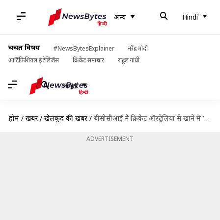
अन्य
Hindi
चर्चित विषय
#NewsBytesExplainer
नरेंद्र मोदी
आर्टिफिशियल इंटेलिजेंस
क्रिकेट समाचार
राहुल गांधी
Hindi
होम
/
खबरें
/
खेलकूद की खबरें
/
बीसीसीआई ने क्रिकेट ऑस्ट्रेलिया से खाने में 'बीफ' न शामिल करने की सिफारिश की
ADVERTISEMENT