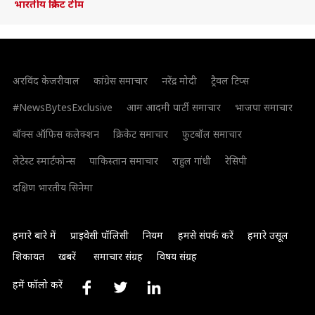
भारतीय क्रिकेट टीम
अरविंद केजरीवाल
कांग्रेस समाचार
नरेंद्र मोदी
ट्रैवल टिप्स
#NewsBytesExclusive
आम आदमी पार्टी समाचार
भाजपा समाचार
बॉक्स ऑफिस कलेक्शन
क्रिकेट समाचार
फुटबॉल समाचार
लेटेस्ट स्मार्टफोन्स
पाकिस्तान समाचार
राहुल गांधी
रेसिपी
दक्षिण भारतीय सिनेमा
हमारे बारे में
प्राइवेसी पॉलिसी
नियम
हमसे संपर्क करें
हमारे उसूल
शिकायत
खबरें
समाचार संग्रह
विषय संग्रह
हमें फॉलो करें