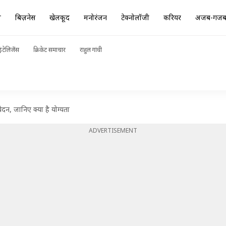
ा
बिज़नेस
खेलकूद
मनोरंजन
टेक्नोलॉजी
करियर
अजब-गज
ंटेलिजेंस
क्रिकेट समाचार
राहुल गांधी
ेदन, जानिए क्या है योग्यता
ADVERTISEMENT