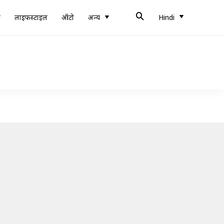
ब
लाइफस्टाइल
ऑटो
अन्य
Hindi