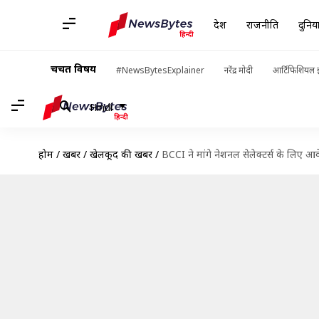
देश
राजनीति
दुनिय
चर्चित विषय
#NewsBytesExplainer
नरेंद्र मोदी
आर्टिफिशियल इ
Hindi
होम
/
खबरें
/
खेलकूद की खबरें
/
BCCI ने मांगे नेशनल सेलेक्टर्स के लिए आव