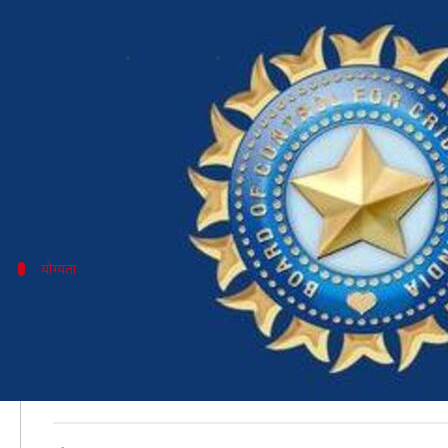
BCCI ने मांगे नेशनल सेलेक्टर्स के लिए
लेखन
Nov 11, 2020
10:24 am
अंकित पसबोला
क्या है खबर?
भारतीय क्रिकेट कंट्रोल बोर्ड (BCCI) ने राष्ट्रीय चयनकर्ताओं 
बोर्ड ने उन पदों पर आवेदन की मांग की है जो सरनदीप सिंह, 
योग्यता
उमीदवारों के लिए आवश्यक योग्यता
नये चयनकर्ताओं के पद के लिए वही आवेदन कर सकते हैं, जिन्हे
इसके अलावा जिन्होंने 10 वनडे और 20 प्रथम श्रेणी मैच खेले ह
अधिकतम आयु सीमा 60 वर्ष निर्धारित की गई है, जबकि आवे