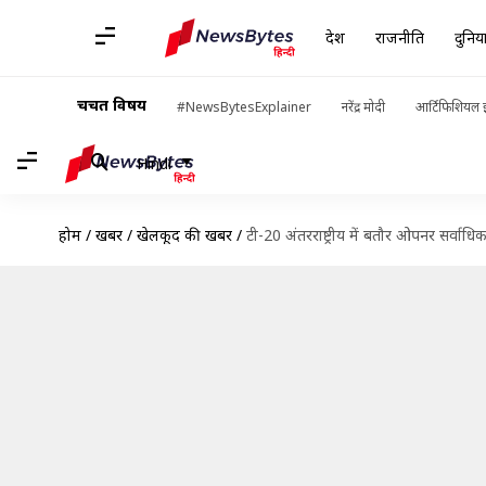
देश
राजनीति
दुनिय
चर्चित विषय
#NewsBytesExplainer
नरेंद्र मोदी
आर्टिफिशियल इ
Hindi
होम
/
खबरें
/
खेलकूद की खबरें
/
टी-20 अंतरराष्ट्रीय में बतौर ओपनर सर्वाध