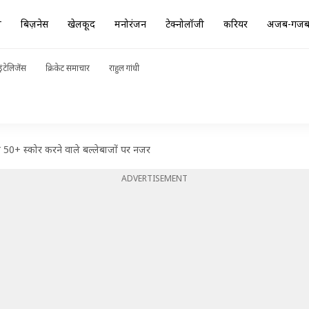
ा
बिज़नेस
खेलकूद
मनोरंजन
टेक्नोलॉजी
करियर
अजब-गज
ंटेलिजेंस
क्रिकेट समाचार
राहुल गांधी
िक 50+ स्कोर करने वाले बल्लेबाजों पर नजर
ADVERTISEMENT