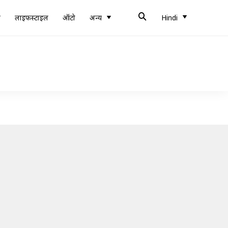
ब
लाइफस्टाइल
ऑटो
अन्य
Hindi