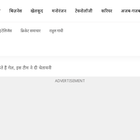
ा
बिज़नेस
खेलकूद
मनोरंजन
टेक्नोलॉजी
करियर
अजब-गज
ंटेलिजेंस
क्रिकेट समाचार
राहुल गांधी
कते हैं गेल, इस टीम ने दी चेतावनी
ADVERTISEMENT