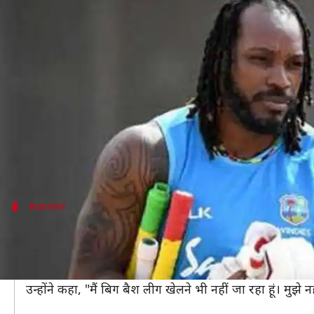
क्रिकेट से ब्रेक के कारण मुश्किल में फंस
लेखन
Nov 28, 2019
08:32 pm
मोहम्मद वाहिद
क्या है खबर?
हाल ही में वेस्टइंडीज के विस्फोटक सलामी बल्लेबाज़ क्रिस ग
मना कर दिया था।
अब खबर आई है कि क्रिकेट से ब्रेक लेने के कारण गेल मुश्कि
साक्षात्कार
मैं नहीं जानता कि बांग्लादेश प्रीमियर लीग में मे
हाल ही में ESPNcricinfo को दिए साक्षात्कार में गेल ने कहा था
कहां खेलेंगे।
उन्होंने कहा, "मैं बिग बैश लीग खेलने भी नहीं जा रहा हूं। मुझे न