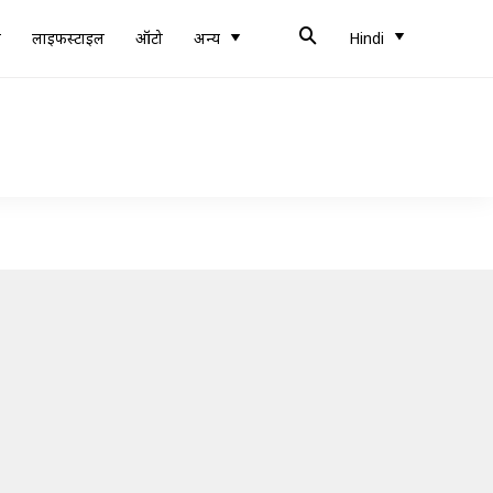
ब
लाइफस्टाइल
ऑटो
अन्य
Hindi