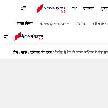
देश
राजनीति
दुनिय
चर्चित विषय
#NewsBytesExplainer
नरेंद्र मोदी
आर्टिफिशियल इ
Hindi
होम
/
खबरें
/
खेलकूद की खबरें
/
क्रिकेट से ब्रेक के कारण मुश्किल में फंस स