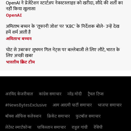
OpenAI ने प्रेजेंटेशन स्टार्टअप नेक्स्टस्लाइड को खरीदा, सौदे की शर्तों का
नहीं किया खुलासा
OpenAI
अमिताभ बच्चन के 'तूफानी जोश' पर 'KBC' के निर्देशक बोले- उन्हें देख
हमें शर्म आती है
अमिताभ बच्चन
चोट से उबरकर शुभमन गिल नेट्स पर बल्लेबाजी ले लिए लौटे, भारत के
लिए अच्छी खबर
भारतीय क्रिकेट टीम
अरविंद केजरीवाल
कांग्रेस समाचार
नरेंद्र मोदी
ट्रैवल टिप्स
#NewsBytesExclusive
आम आदमी पार्टी समाचार
भाजपा समाचार
बॉक्स ऑफिस कलेक्शन
क्रिकेट समाचार
फुटबॉल समाचार
लेटेस्ट स्मार्टफोन्स
पाकिस्तान समाचार
राहुल गांधी
रेसिपी