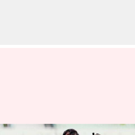
बांग्लादेश के तेज गेंदबाज रुबेल हुसैन