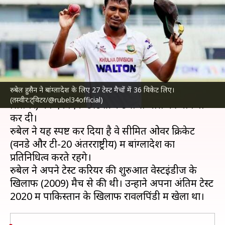
ने टेस्ट क्रिकेट को कहा अलविदा, जानें
उनके आंकड़े
लेखन
Sep 19, 2022
06:24 pm
मनोज शर्मा
क्या है खबर?
रुबेल हुसैन ने बांग्लादेश के लिए 27 टेस्ट मैचों में 36 विकेट लिए।
बांग्लादेश के तेज गेंदबाज
रुबेल हुसैन
ने सोमवार (19
(तस्वीर:ट्विटर/@rubel34official)
सितंबर) को एकाएक टेस्ट क्रिकेट से संन्यास की घोषणा
कर दी।
रुबेल ने यह स्पष्ट कर दिया है वे सीमित ओवर क्रिकेट
(वनडे और टी-20 अंतरराष्ट्रीय) में बांग्लादेश का
प्रतिनिधित्व करते रहेंगे।
रुबेल ने अपने टेस्ट करियर की शुरुआत वेस्टइंडीज के
खिलाफ (2009) मैच से की थी। उन्होंने अपना अंतिम टेस्ट