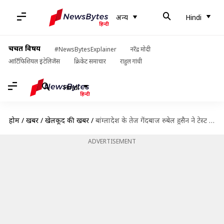
अन्य
Hindi
चर्चित विषय
#NewsBytesExplainer
नरेंद्र मोदी
आर्टिफिशियल इंटेलिजेंस
क्रिकेट समाचार
राहुल गांधी
Hindi
होम
/
खबरें
/
खेलकूद की खबरें
/
बांग्लादेश के तेज गेंदबाज रुबेल हुसैन ने टेस्ट क्रिकेट को कहा अलविदा, जानें उनके आंकड़े
ADVERTISEMENT