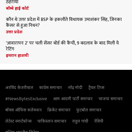
ठहराया
बॉम्बे हाई कोर्ट
कौन थे उत्तर प्रदेश में BSP के इकलौते विधायक उमाशंकर सिंह, जिनका
कैंसर से हुआ निधन?
उत्तर प्रदेश
'आवारापन 2' पर चली सेंसर बोर्ड की कैंची, 9 बदलाव के बाद मिली ये
रेटिंग
इमरान हाशमी
अरविंद केजरीवाल
कांग्रेस समाचार
नरेंद्र मोदी
ट्रैवल टिप्स
#NewsBytesExclusive
आम आदमी पार्टी समाचार
भाजपा समाचार
बॉक्स ऑफिस कलेक्शन
क्रिकेट समाचार
फुटबॉल समाचार
लेटेस्ट स्मार्टफोन्स
पाकिस्तान समाचार
राहुल गांधी
रेसिपी