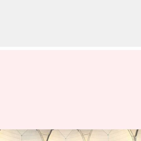
भारत बनाम हांगकांग: टॉस जीतकर