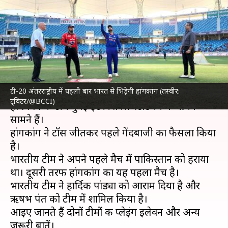
हांगकांग की पहले गेंदबाजी, ऋषभ
पंत की हुई वापसी
लेखन
Aug 31, 2022
07:07 pm
अंकित पसबोला
क्या है खबर?
टी-20 अंतरराष्ट्रीय में पहली बार भारत से भिड़ेगी हांगकांग (तस्वीर:
एशिया कप 2022
के चौथे मैच के लिए भारत और
ट्विटर/@BCCI)
हांगकांग की टीमें दुबई इंटरनेशनल स्टेडियम में आमने-
सामने हैं।
हांगकांग ने टॉस जीतकर पहले गेंदबाजी का फैसला किया
है।
भारतीय टीम ने अपने पहले मैच में पाकिस्तान को हराया
था। दूसरी तरफ हांगकांग का यह पहला मैच है।
भारतीय टीम ने हार्दिक पांड्या को आराम दिया है और
ऋषभ पंत को टीम में शामिल किया है।
आइए जानते हैं दोनों टीमों की प्लेइंग इलेवन और अन्य