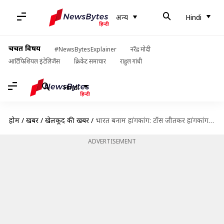
अन्य
Hindi
चर्चित विषय
#NewsBytesExplainer
नरेंद्र मोदी
आर्टिफिशियल इंटेलिजेंस
क्रिकेट समाचार
राहुल गांधी
Hindi
होम
/
खबरें
/
खेलकूद की खबरें
/
भारत बनाम हांगकांग: टॉस जीतकर हांगकांग की पहले गेंदबाजी, ऋषभ पंत की हुई वापसी
ADVERTISEMENT