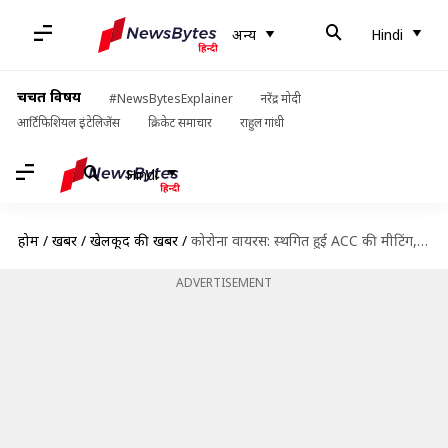
अन्य
Hindi
चर्चित विषय
#NewsBytesExplainer
नरेंद्र मोदी
आर्टिफिशियल इंटेलिजेंस
क्रिकेट समाचार
राहुल गांधी
Hindi
होम
/
खबरें
/
खेलकूद की खबरें
/
कोरोना वायरस: स्थगित हुई ACC की मीटिंग, एशिया कप के आयोजन पर संशय बरकरार
ADVERTISEMENT