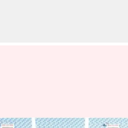
कोरोना वायरस: स्थगित हुई ACC की