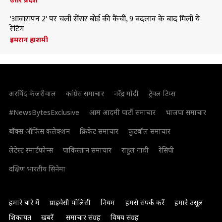
'आवारापन 2' पर चली सेंसर बोर्ड की कैंची, 9 बदलाव के बाद मिली ये
रेटिंग
इमरान हाशमी
अरविंद केजरीवाल
कांग्रेस समाचार
नरेंद्र मोदी
ट्रैवल टिप्स
#NewsBytesExclusive
आम आदमी पार्टी समाचार
भाजपा समाचार
बॉक्स ऑफिस कलेक्शन
क्रिकेट समाचार
फुटबॉल समाचार
लेटेस्ट स्मार्टफोन्स
पाकिस्तान समाचार
राहुल गांधी
रेसिपी
दक्षिण भारतीय सिनेमा
हमारे बारे में
प्राइवेसी पॉलिसी
नियम
हमसे संपर्क करें
हमारे उसूल
शिकायत
खबरें
समाचार संग्रह
विषय संग्रह