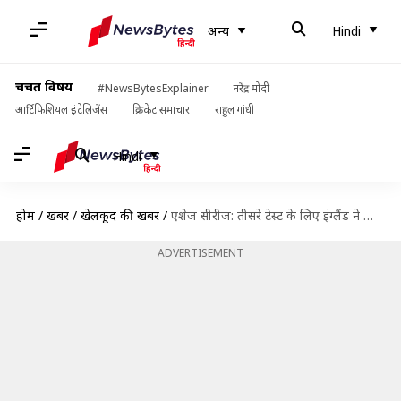
अन्य
Hindi
चर्चित विषय
#NewsBytesExplainer
नरेंद्र मोदी
आर्टिफिशियल इंटेलिजेंस
क्रिकेट समाचार
राहुल गांधी
Hindi
होम
/
खबरें
/
खेलकूद की खबरें
/
एशेज सीरीज: तीसरे टेस्ट के लिए इंग्लैंड ने किया प्लेइंग इलेवन का ऐलान, एंडरसन बाहर
ADVERTISEMENT