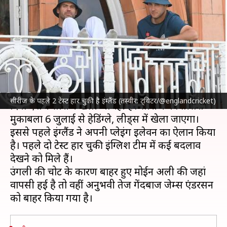
इंग्लैंड ने किया प्लेइंग इलेवन का
ऐलान, एंडरसन बाहर
लेखन
Jul 05, 2023
04:32 pm
रजत गुप्ता
क्या है खबर?
ऑस्ट्रेलिया क्रिकेट टीम
और
इंग्लैंड क्रिकेट टीम
के बीच इन
सीरीज के पहले 2 टेस्ट हार चुकी है इंग्लैंड (तस्वीर: ट्विटर/@englandcricket)
दिनों एशेज सीरीज खेली जा रही है। सीरीज का तीसरा
मुकाबला 6 जुलाई से हेडिंग्ले, लीड्स में खेला जाएगा।
इससे पहले इंग्लैंड ने अपनी प्लेइंग इलेवन का ऐलान किया
है। पहले दो टेस्ट हार चुकी इंग्लिश टीम में कई बदलाव
देखने को मिले हैं।
उंगली की चोट के कारण बाहर हुए मोईन अली की जहां
वापसी हई है तो वहीं अनुभवी तेज गेंदबाज जेम्स एंडरसन