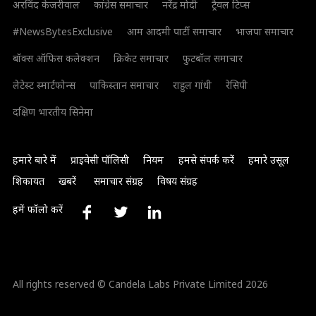
अरविंद केजरीवाल
कांग्रेस समाचार
नरेंद्र मोदी
ट्रैवल टिप्स
#NewsBytesExclusive
आम आदमी पार्टी समाचार
भाजपा समाचार
बॉक्स ऑफिस कलेक्शन
क्रिकेट समाचार
फुटबॉल समाचार
लेटेस्ट स्मार्टफोन्स
पाकिस्तान समाचार
राहुल गांधी
रेसिपी
दक्षिण भारतीय सिनेमा
हमारे बारे में
प्राइवेसी पॉलिसी
नियम
हमसे संपर्क करें
हमारे उसूल
शिकायत
खबरें
समाचार संग्रह
विषय संग्रह
हमें फॉलो करें
All rights reserved © Candela Labs Private Limited 2026