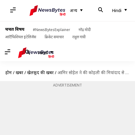
अन्य
Hindi
चर्चित विषय
#NewsBytesExplainer
नरेंद्र मोदी
आर्टिफिशियल इंटेलिजेंस
क्रिकेट समाचार
राहुल गांधी
Hindi
होम
/
खबरें
/
खेलकूद की खबरें
/
आमिर सोहेल ने की कोहली की मियांदाद से तुलना, बताया महान बल्लेबाज होने का कारण
ADVERTISEMENT