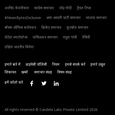
अरविंद केजरीवाल
कांग्रेस समाचार
नरेंद्र मोदी
ट्रैवल टिप्स
#NewsBytesExclusive
आम आदमी पार्टी समाचार
भाजपा समाचार
बॉक्स ऑफिस कलेक्शन
क्रिकेट समाचार
फुटबॉल समाचार
लेटेस्ट स्मार्टफोन्स
पाकिस्तान समाचार
राहुल गांधी
रेसिपी
दक्षिण भारतीय सिनेमा
हमारे बारे में
प्राइवेसी पॉलिसी
नियम
हमसे संपर्क करें
हमारे उसूल
शिकायत
खबरें
समाचार संग्रह
विषय संग्रह
हमें फॉलो करें
All rights reserved © Candela Labs Private Limited 2026