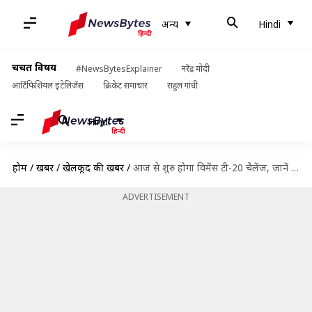
अन्य
Hindi
चर्चित विषय
#NewsBytesExplainer
नरेंद्र मोदी
आर्टिफिशियल इंटेलिजेंस
क्रिकेट समाचार
राहुल गांधी
Hindi
होम
/
खबरें
/
खेलकूद की खबरें
/
आज से शुरु होगा विमेंस टी-20 चैलेंज, जानें इससे जुड़ी अहम बातें
ADVERTISEMENT