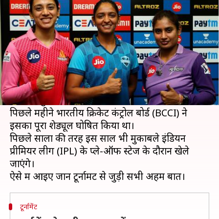
जानें इससे जुड़ी अहम बातें
लेखन
Nov 04, 2020
12:10 pm
Neeraj Pandey
क्या है खबर?
विमेंस टी-20 चैलेंज का तीसरा सीजन आज से UAE के
शारजाह में शुरु होगा और सीजन का पहला मैच डिफेंडिंग
चैंपियन सुपरनोवाज तथा वेलोसिटी के बीच खेला जाएगा।
पिछले महीने भारतीय क्रिकेट कंट्रोल बोर्ड (BCCI) ने
इसका पूरा शेड्यूल घोषित किया था।
पिछले सालों की तरह इस साल भी मुकाबले इंडियन
प्रीमियर लीग (IPL) के प्ले-ऑफ स्टेज के दौरान खेले
जाएंगे।
टूर्नामेंट