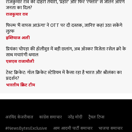
राजकुमार राव की दोहरी तैयारी, 'प्रहार' और फिर 'रफ्तार' से जीतने आएंगे
जनता का दिल?
राजकुमार राव
फिल्म 'मैं वापस आऊंगा' ने OTT पर दी दस्तक, जानिए कहां उठा सकेंगे
लुत्फ
इम्तियाज अली
प्रियंका चोपड़ा की हॉलीवुड में बड़ी छलांग, अब ऑस्कर विजेता रसेल क्रो के
साथ मचाएंगी धमाल
एसएस राजामौली
टेस्ट क्रिकेट: गॉल क्रिकेट स्टेडियम में कैसा रहा है भारत और श्रीलंका का
प्रदर्शन?
भारतीय क्रिकेट टीम
अरविंद केजरीवाल
कांग्रेस समाचार
नरेंद्र मोदी
ट्रैवल टिप्स
#NewsBytesExclusive
आम आदमी पार्टी समाचार
भाजपा समाचार