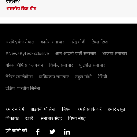
प्रदर्शन?
भारतीय क्रिकेट टीम
अरविंद केजरीवाल
कांग्रेस समाचार
नरेंद्र मोदी
ट्रैवल टिप्स
#NewsBytesExclusive
आम आदमी पार्टी समाचार
भाजपा समाचार
बॉक्स ऑफिस कलेक्शन
क्रिकेट समाचार
फुटबॉल समाचार
लेटेस्ट स्मार्टफोन्स
पाकिस्तान समाचार
राहुल गांधी
रेसिपी
दक्षिण भारतीय सिनेमा
हमारे बारे में
प्राइवेसी पॉलिसी
नियम
हमसे संपर्क करें
हमारे उसूल
शिकायत
खबरें
समाचार संग्रह
विषय संग्रह
हमें फॉलो करें