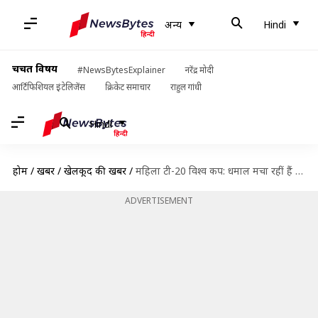
अन्य
Hindi
चर्चित विषय
#NewsBytesExplainer
नरेंद्र मोदी
आर्टिफिशियल इंटेलिजेंस
क्रिकेट समाचार
राहुल गांधी
Hindi
होम
/
खबरें
/
खेलकूद की खबरें
/
महिला टी-20 विश्व कप: धमाल मचा रहीं हैं हरियाणा की 16 वर्षीय शफाली, जानिए उनका सफर
ADVERTISEMENT