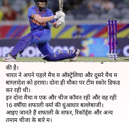
रहीं हैं हरियाणा की 16 वर्षीय शफाली,
जानिए उनका सफर
लेखन
Feb 25, 2020
03:49 pm
Neeraj Pandey
क्या है खबर?
ऑस्ट्रेलिया में महिला टी-20 विश्व कप खेला जा रहा है
जिसमें भारतीय महिला क्रिकेट टीम ने शानदार शुरुआत
की है।
भारत ने अपने पहले मैच में ऑस्ट्रेलिया और दूसरे मैच में
बांग्लादेश को हराया। दोनों ही मौकों पर टीम स्कोर डिफेंड
कर रही थी।
इन दोनों मैचों में एक और चीज कॉमन रही और वह रही
16 वर्षीया शफाली वर्मा की धुंआधार बल्लेबाजी।
आइए जानते हैं शफाली के सफर, रिकॉर्ड्स और अन्य