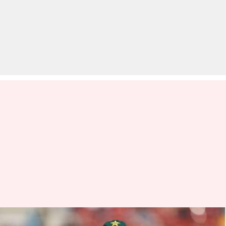
40 मैच खेल चुके यासिर शाह के टेस्ट