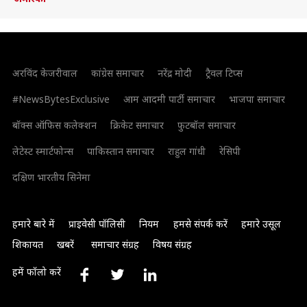
अरविंद केजरीवाल
कांग्रेस समाचार
नरेंद्र मोदी
ट्रैवल टिप्स
#NewsBytesExclusive
आम आदमी पार्टी समाचार
भाजपा समाचार
बॉक्स ऑफिस कलेक्शन
क्रिकेट समाचार
फुटबॉल समाचार
लेटेस्ट स्मार्टफोन्स
पाकिस्तान समाचार
राहुल गांधी
रेसिपी
दक्षिण भारतीय सिनेमा
हमारे बारे में
प्राइवेसी पॉलिसी
नियम
हमसे संपर्क करें
हमारे उसूल
शिकायत
खबरें
समाचार संग्रह
विषय संग्रह
हमें फॉलो करें