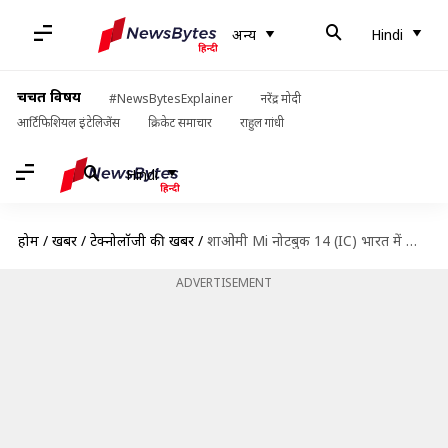
अन्य
Hindi
चर्चित विषय
#NewsBytesExplainer
नरेंद्र मोदी
आर्टिफिशियल इंटेलिजेंस
क्रिकेट समाचार
राहुल गांधी
Hindi
होम
/
खबरें
/
टेक्नोलॉजी की खबरें
/
शाओमी Mi नोटबुक 14 (IC) भारत में लॉन्च, इतनी है कीमत
ADVERTISEMENT