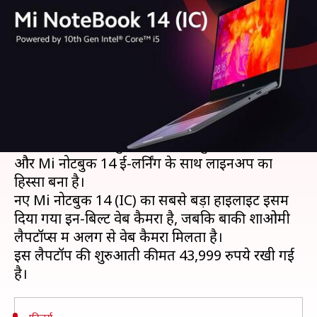
में लॉन्च, इतनी है कीमत
लेखन
Jan 19, 2021
05:10 pm
प्राणेश तिवारी
क्या है खबर?
टेक कंपनी शाओमी ने भारत में नया लैपटॉप Mi नोटबुक
14 (IC) लॉन्च कर दिया है।
यह लैपटॉप Mi नोटबुक 14, Mi नोटबुक 14 हॉरिजन
और Mi नोटबुक 14 ई-लर्निंग के साथ लाइनअप का
हिस्सा बना है।
नए Mi नोटबुक 14 (IC) का सबसे बड़ा हाइलाइट इसमें
दिया गया इन-बिल्ट वेब कैमरा है, जबकि बाकी शाओमी
लैपटॉप्स में अलग से वेब कैमरा मिलता है।
इस लैपटॉप की शुरुआती कीमत 43,999 रुपये रखी गई