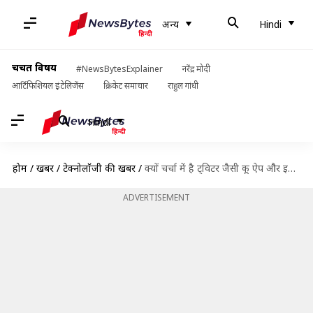
अन्य
Hindi
चर्चित विषय
#NewsBytesExplainer
नरेंद्र मोदी
आर्टिफिशियल इंटेलिजेंस
क्रिकेट समाचार
राहुल गांधी
Hindi
होम
/
खबरें
/
टेक्नोलॉजी की खबरें
/
क्यों चर्चा में है ट्विटर जैसी कू ऐप और इसे किसने बनाया है?
ADVERTISEMENT