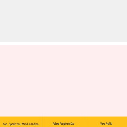
क्यों चर्चा में है ट्विटर जैसी कू ऐप