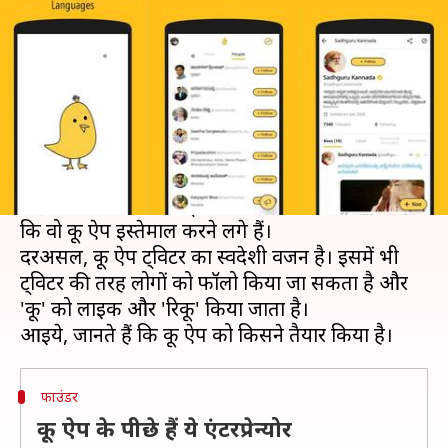
और इसे किसने बनाया है?
लेखन
Feb 10, 2021
03:18 pm
प्रमोद कुमार
क्या है खबर?
ट्विटर के साथ सरकार के तकरार के बीच कई केंद्रीय मंत्री
और सरकारी विभाग कू (Koo) ऐप पर एक्टिव हो गए हैं।
कई मंत्रियों ने बकायदा ट्वीट कर इसकी जानकारी दी है
कि वो कू ऐप इस्तेमाल करने लगे हैं।
दरअसल, कू ऐप ट्विटर का स्वदेशी वर्जन है। इसमें भी
ट्विटर की तरह लोगों को फॉलो किया जा सकता है और
'कू' को लाइक और 'रिकू' किया जाता है।
फाउंडर
कू ऐप के पीछे हैं ये एंटरप्रेन्योर