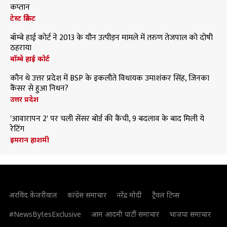
कप्तान
टेस्ट क्रिकेट
बॉम्बे हाई कोर्ट ने 2013 के यौन उत्पीड़न मामले में तरुण तेजपाल को दोषी
ठहराया
बॉम्बे हाई कोर्ट
कौन थे उत्तर प्रदेश में BSP के इकलौते विधायक उमाशंकर सिंह, जिनका
कैंसर से हुआ निधन?
उत्तर प्रदेश
'आवारापन 2' पर चली सेंसर बोर्ड की कैंची, 9 बदलाव के बाद मिली ये
रेटिंग
इमरान हाशमी
अरविंद केजरीवाल
कांग्रेस समाचार
नरेंद्र मोदी
ट्रैवल टिप्स
#NewsBytesExclusive
आम आदमी पार्टी समाचार
भाजपा समाचार