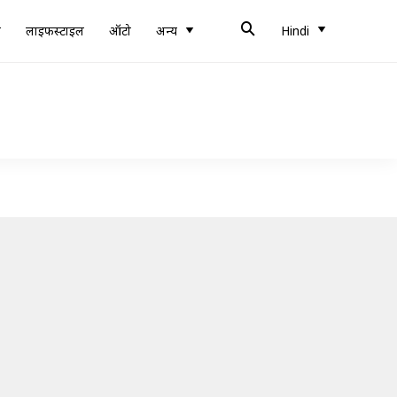
ब
लाइफस्टाइल
ऑटो
अन्य
Hindi