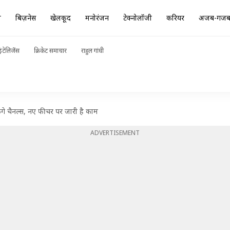
ा
बिज़नेस
खेलकूद
मनोरंजन
टेक्नोलॉजी
करियर
अजब-गज
ंटेलिजेंस
क्रिकेट समाचार
राहुल गांधी
ेंगे चैनल्स, नए फीचर पर जारी है काम
ADVERTISEMENT