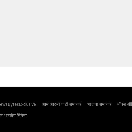
ewsBytesExclusive
आम आदमी पार्टी समाचार
भाजपा समाचार
बॉक्स ऑ
िण भारतीय सिनेमा