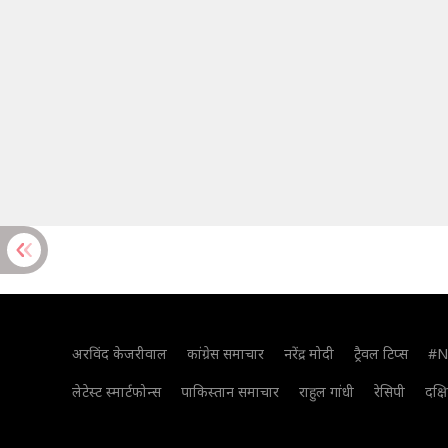
अरविंद केजरीवाल
कांग्रेस समाचार
नरेंद्र मोदी
ट्रैवल टिप्स
#N
लेटेस्ट स्मार्टफोन्स
पाकिस्तान समाचार
राहुल गांधी
रेसिपी
दक्ष