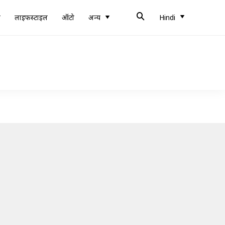
ब
लाइफस्टाइल
ऑटो
अन्य
Hindi