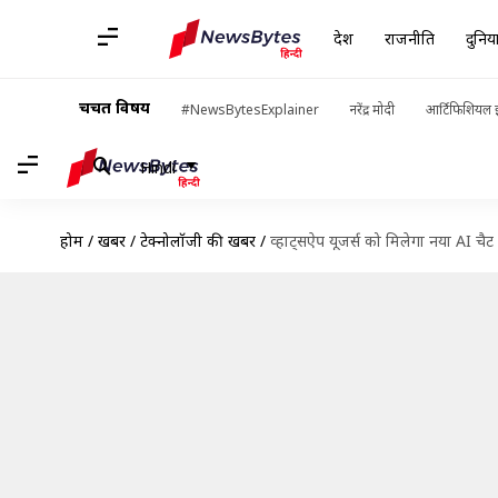
देश
राजनीति
दुनिय
चर्चित विषय
#NewsBytesExplainer
नरेंद्र मोदी
आर्टिफिशियल इ
Hindi
होम
/
खबरें
/
टेक्नोलॉजी की खबरें
/
व्हाट्सऐप यूजर्स को मिलेगा नया AI चै