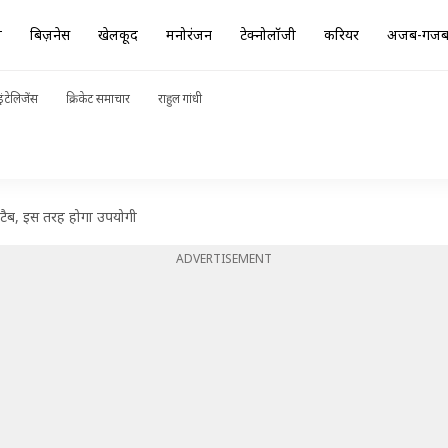
ा
बिज़नेस
खेलकूद
मनोरंजन
टेक्नोलॉजी
करियर
अजब-गज
ंटेलिजेंस
क्रिकेट समाचार
राहुल गांधी
ट टैब, इस तरह होगा उपयोगी
ADVERTISEMENT