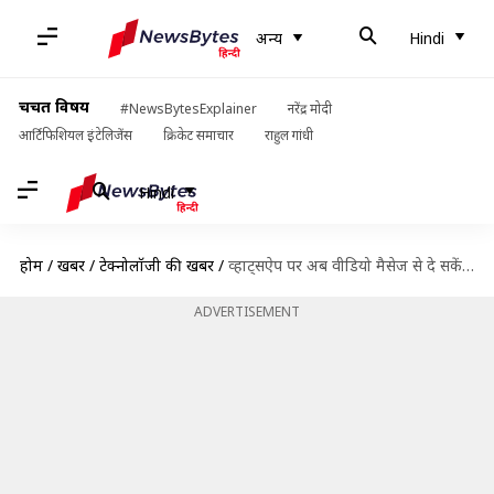
अन्य
Hindi
चर्चित विषय
#NewsBytesExplainer
नरेंद्र मोदी
आर्टिफिशियल इंटेलिजेंस
क्रिकेट समाचार
राहुल गांधी
Hindi
होम
/
खबरें
/
टेक्नोलॉजी की खबरें
/
व्हाट्सऐप पर अब वीडियो मैसेज से दे सकेंगे जवाब, आया यह नया फीचर
ADVERTISEMENT