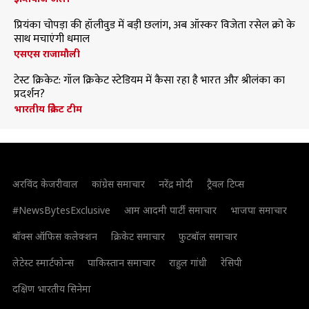
प्रियंका चोपड़ा की हॉलीवुड में बड़ी छलांग, अब ऑस्कर विजेता रसेल क्रो के
साथ मचाएंगी धमाल
एसएस राजामौली
टेस्ट क्रिकेट: गॉल क्रिकेट स्टेडियम में कैसा रहा है भारत और श्रीलंका का
प्रदर्शन?
भारतीय क्रिकेट टीम
अरविंद केजरीवाल
कांग्रेस समाचार
नरेंद्र मोदी
ट्रैवल टिप्स
#NewsBytesExclusive
आम आदमी पार्टी समाचार
भाजपा समाचार
बॉक्स ऑफिस कलेक्शन
क्रिकेट समाचार
फुटबॉल समाचार
लेटेस्ट स्मार्टफोन्स
पाकिस्तान समाचार
राहुल गांधी
रेसिपी
दक्षिण भारतीय सिनेमा