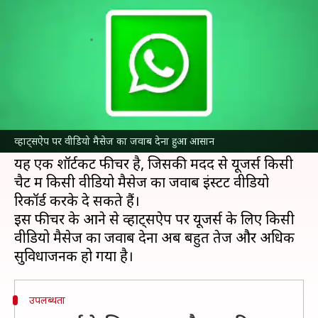
सकेंगे जवाब, आया यह नया फीचर
लेखन
Jun 26, 2024
09:13 am
बिश्वजीत कुमार
क्या है खबर?
मेटा
के स्वामित्व वाली इंस्टेंट मैसेजिंग प्लेटफॉर्म
व्हाट्सऐप
अपने यूजर्स के लिए वीडियो मैसेज रिप्लाई नामक एक
व्हाट्सऐप पर वीडियो मैसेज का जवाब देना हुआ आसान
नया फीचर रोल आउट कर रही है।
यह एक शॉर्टकट फीचर है, जिसकी मदद से यूजर्स किसी
चैट में किसी वीडियो मैसेज का जवाब इंस्टेंट वीडियो
रिकॉर्ड करके दे सकते हैं।
इस फीचर के आने से व्हाट्सऐप पर यूजर्स के लिए किसी
वीडियो मैसेज का जवाब देना अब बहुत तेज और अधिक
उपलब्धता