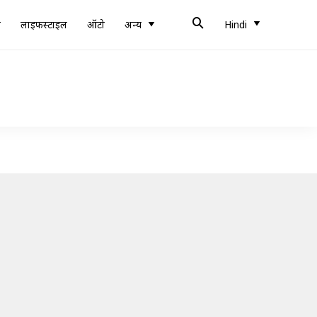
ब
लाइफस्टाइल
ऑटो
अन्य
Hindi