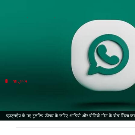
व्हाट्सऐप ने जारी किया नया टूलटिप फ
लेखन
Aug 25, 2023
10:52 am
रजनीश
क्या है खबर?
व्हाट्सऐप
अपने यूजर्स के लिए एक के बाद एक नए फीचर्स पर
हालांकि, यह फीचर अभी एंड्रॉयड और iOS के कुछ बीटा टेस्ट
व्हाट्सऐप
टूलटिप से ऑडियो और वीडियो मोड के बीच स्
फिर से डिजाइन किए गए टूलटिप में एक एनीमेशन भी शामिल 
अपने व्हाट्सऐप अकाउंट में नया टूलटिप की उपलब्धता चेक कर
व्हाट्सऐप के नए टूलटिप फीचर के जरिए ऑडियो और वीडियो मोड के बीच स्विच करन
व्हाट्सऐप का यह नया टूलटिप फीचर आने वाले समय में बीटा टेस