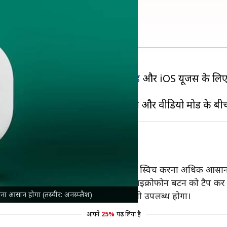
ीचर, करेगा ये काम
 काम कर रही है। व्हाट्सऐप ने
एंड्रॉयड
और iOS यूजर्स के लिए
र्स के लिए उपलब्ध है।
विच करना हुआ आसान
है, जिससे ऑडियो और वीडियो मोड के बीच स्विच करना अधिक आसान
ने के लिए चैट विकल्प के भीतर दिए गए माइक्रोफोन बटन को टैप कर 
ा आसान होगा (तस्वीर: अनस्प्लैश)
्टर्स के अलावा अन्य सभी यूजर्स के लिए भी उपलब्ध होगा।
आपने
25%
पढ़ लिया है