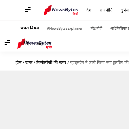
देश
राजनीति
दुनिय
चर्चित विषय
#NewsBytesExplainer
नरेंद्र मोदी
आर्टिफिशियल इ
Hindi
होम
/
खबरें
/
टेक्नोलॉजी की खबरें
/
व्हाट्सऐप ने जारी किया नया टूलटिप फी