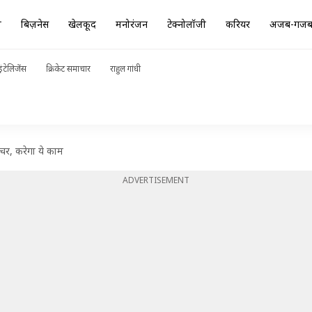
ा
बिज़नेस
खेलकूद
मनोरंजन
टेक्नोलॉजी
करियर
अजब-गज
ंटेलिजेंस
क्रिकेट समाचार
राहुल गांधी
चर, करेगा ये काम
ADVERTISEMENT