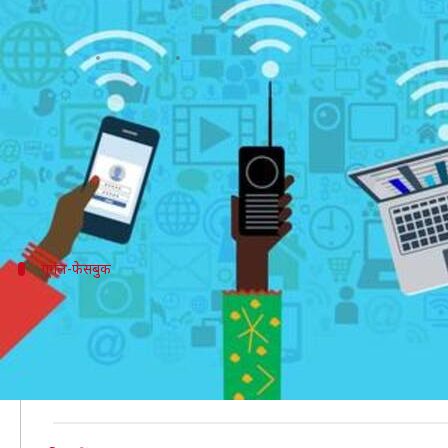
क्या आप जानते हैं एक मिनट में इंटरनेट 
लेखन
Jul 02, 2019
02:10 pm
प्रदीप मौर्य
क्या है खबर?
आज के डिजिटल युग में बिना इंटरनेट के लोग जीवन के बारे म
किसी काम के लिए एक मिनट बहुत कम लगता है, लेकिन इंटरन
गूगल-फेसबुक
एक मिनट में गूगल और फेसबुक पर होता है यह
सबसे ज़्यादा इस्तेमाल किया जाने वाला सर्च इंजन, गूगल है।
रिपोर्ट के अनुसार, 2019 में गूगल पर एक मिनट में 38 लाख लोग
सोशल मीडिया वेबसाइट फेसबुक की बात करें तो रिपोर्ट के अन