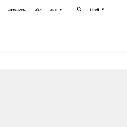
ब
लाइफस्टाइल
ऑटो
अन्य
Hindi