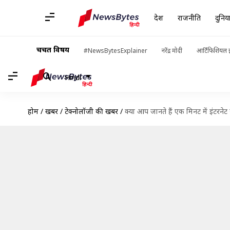
देश
राजनीति
दुनिय
चर्चित विषय
#NewsBytesExplainer
नरेंद्र मोदी
आर्टिफिशियल इ
Hindi
होम
/
खबरें
/
टेक्नोलॉजी की खबरें
/
क्या आप जानते हैं एक मिनट में इंटरनेट क