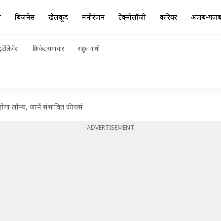
ा
बिज़नेस
खेलकूद
मनोरंजन
टेक्नोलॉजी
करियर
अजब-गज
ंटेलिजेंस
क्रिकेट समाचार
राहुल गांधी
होगा लॉन्च, जानें संभावित फीचर्स
ADVERTISEMENT