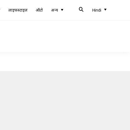
ब
लाइफस्टाइल
ऑटो
अन्य
Hindi