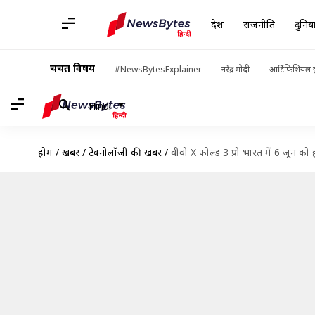
देश
राजनीति
दुनिय
चर्चित विषय
#NewsBytesExplainer
नरेंद्र मोदी
आर्टिफिशियल इ
Hindi
होम
/
खबरें
/
टेक्नोलॉजी की खबरें
/
वीवो X फोल्ड 3 प्रो भारत में 6 जून को 