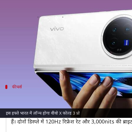
वीवो X फोल्ड 3 प्रो भारत में 6 जून को ह
लेखन
Jun 03, 2024
11:03 am
बिश्वजीत कुमार
क्या है खबर?
वीवो
भारतीय बाजार में अपने वीवो X फोल्ड 3 प्रो
स्मार्टफोन
क
लॉन्च किया जाएगा।
डिवाइस हाल ही में ब्यूरो ऑफ इंडियन स्टैंडर्ड्स (BIS) स
फीचर्स
हैंडसेट में होगी 8.03 इंच की डिस्प्ले
वीवो X फोल्ड 3 प्रो बेहतर प्रदर्शन के लिए यह
क्वालकॉम
के स्नैप
इस हफ्ते भारत में लॉन्च होगा वीवो X फोल्ड 3 प्रो
इसमें 8.03 इंच की फोल्डेबल OLED पैनल और 6.53 इंच की OL
हैं। दोनों डिस्प्ले में 120Hz रिफ्रेश रेट और 3,000nits की ब्राइ