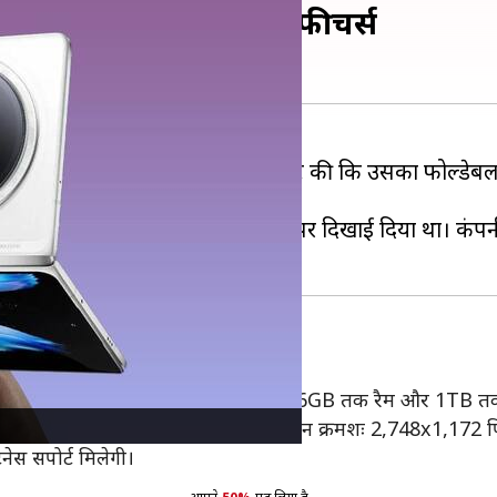
ोगा लॉन्च, जानें संभावित फीचर्स
ो 6 जून को लॉन्च करेगी। वीवो ने पुष्टि की कि उसका फोल्डेब
र्टिफिकेशन वेबसाइट और गीकबेंच डेटाबेस पर दिखाई दिया था। क
ड्रैगन 8 जेन 3 चिपसेट से लैस होगा, जिसे 16GB तक रैम और 1TB त
ED कवर डिस्प्ले मिलती है। ये दोनों स्क्रीन क्रमशः 2,748x1,17
टनेस सपोर्ट मिलेगी।