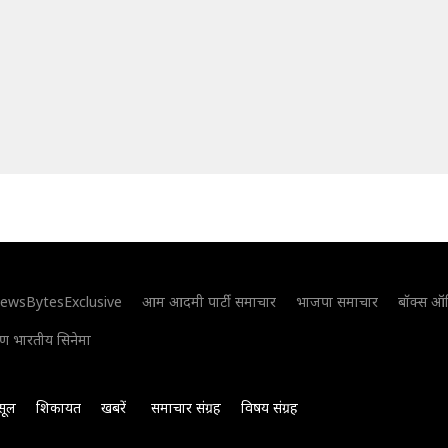
ewsBytesExclusive
आम आदमी पार्टी समाचार
भाजपा समाचार
बॉक्स ऑ
िण भारतीय सिनेमा
सूल
शिकायत
खबरें
समाचार संग्रह
विषय संग्रह