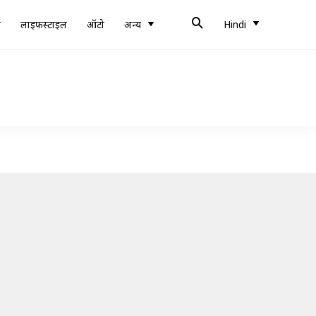
ब
लाइफस्टाइल
ऑटो
अन्य
Hindi