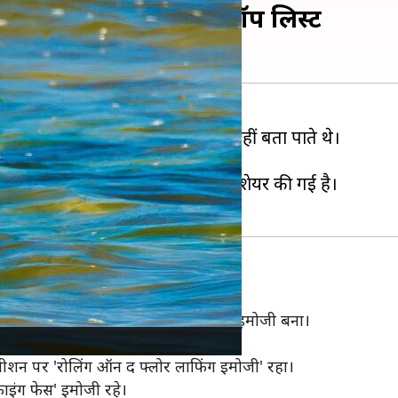
 ये इमोजी, सामने आई टॉप लिस्ट
ग अपनी भावनाएं लिखकर आसानी से नहीं बता पाते थे।
ंटरनेट यूजर्स ने इन्हें अपना लिया।
लिस्ट
यूनिकोड कॉन्सॉर्टियम
की ओर से शेयर की गई है।
य' सबसे ज्यादा इस्तेमाल किया जाने वाला इमोजी बना।
िया गया।
जीशन पर 'रोलिंग ऑन द फ्लोर लाफिंग इमोजी' रहा।
ाइंग फेस' इमोजी रहे।