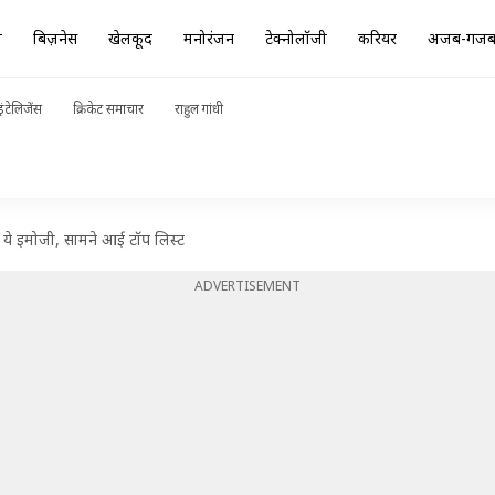
ा
बिज़नेस
खेलकूद
मनोरंजन
टेक्नोलॉजी
करियर
अजब-गज
ंटेलिजेंस
क्रिकेट समाचार
राहुल गांधी
 ये इमोजी, सामने आई टॉप लिस्ट
ADVERTISEMENT