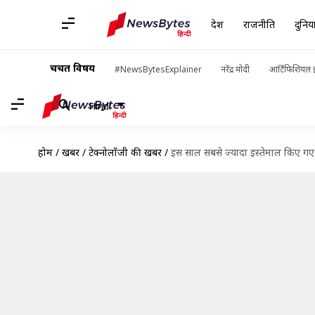
देश
राजनीति
दुनिय
चर्चित विषय
#NewsBytesExplainer
नरेंद्र मोदी
आर्टिफिशियल इ
Hindi
होम
/
खबरें
/
टेक्नोलॉजी की खबरें
/
इस साल सबसे ज्यादा इस्तेमाल किए गए