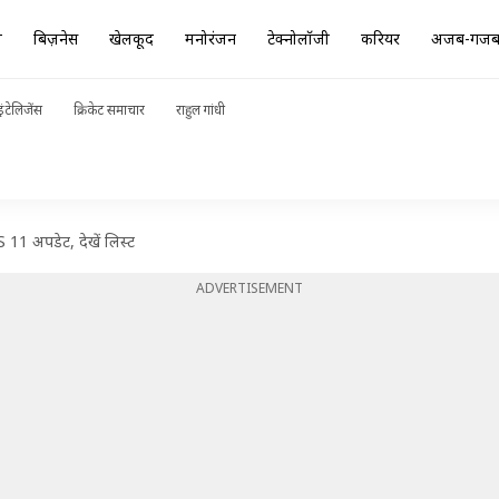
ा
बिज़नेस
खेलकूद
मनोरंजन
टेक्नोलॉजी
करियर
अजब-गज
ंटेलिजेंस
क्रिकेट समाचार
राहुल गांधी
11 अपडेट, देखें लिस्ट
ADVERTISEMENT