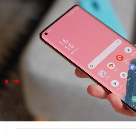
जनवरी में इन फोन्स को मिलेगा कलरOS 
लेखन
Jan 10, 2021
06:58 pm
प्राणेश तिवारी
क्या है खबर?
चाइनीज स्मार्टफोन कंपनी ओप्पो लेटेस्ट एंड्रॉयड 11 ऑपरेट
कंपनी अपने कस्टम यूजर इंटरफेस (UI) को पिछले काफी वक्त
ट्वीट
बताए जनवरी, 2021 रोलआउट प्लान्स
कलरOS ने अपने आधिकारिक ट्विटर हैंडल से ट्वीट कर बताया 
माइक्रोब्लॉगिंग साइट पर किए गए ट्वीट में लिखा है, "जनवरी
कलरOS 11 बीटा और आधिकारिक वर्जन के लिए अप्लाई कर सक