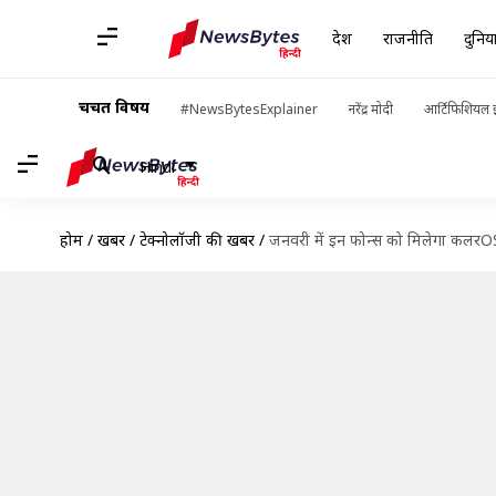
देश
राजनीति
दुनिय
चर्चित विषय
#NewsBytesExplainer
नरेंद्र मोदी
आर्टिफिशियल इ
Hindi
होम
/
खबरें
/
टेक्नोलॉजी की खबरें
/
जनवरी में इन फोन्स को मिलेगा कलरOS 