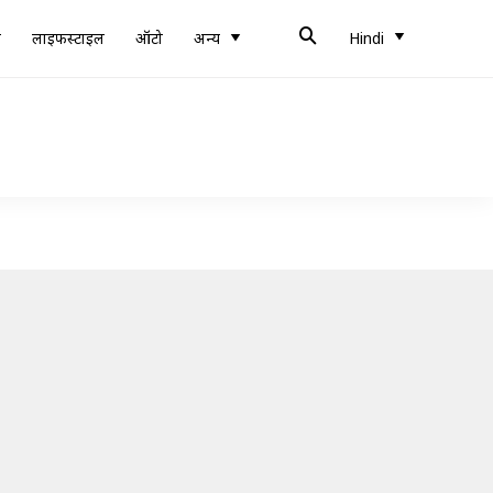
ब
लाइफस्टाइल
ऑटो
अन्य
Hindi