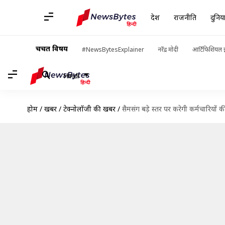
देश
राजनीति
दुनिय
चर्चित विषय
#NewsBytesExplainer
नरेंद्र मोदी
आर्टिफिशियल इ
Hindi
होम
/
खबरें
/
टेक्नोलॉजी की खबरें
/
सैमसंग बड़े स्तर पर करेगी कर्मचारियों 