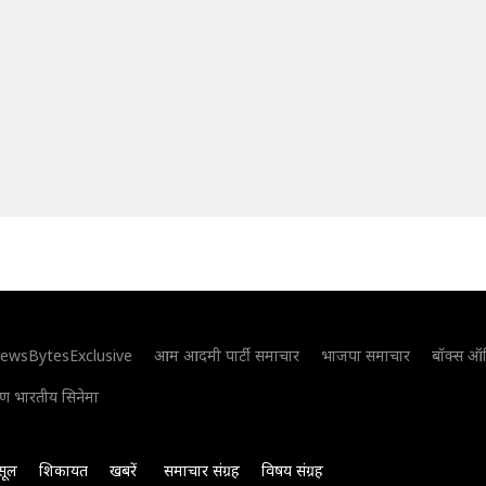
ewsBytesExclusive
आम आदमी पार्टी समाचार
भाजपा समाचार
बॉक्स ऑ
िण भारतीय सिनेमा
सूल
शिकायत
खबरें
समाचार संग्रह
विषय संग्रह