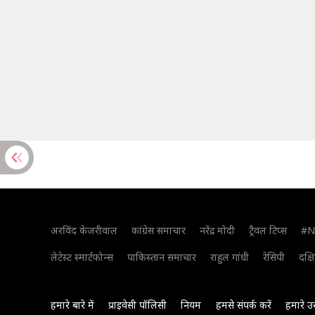
अरविंद केजरीवाल
कांग्रेस समाचार
नरेंद्र मोदी
ट्रैवल टिप्स
#N
लेटेस्ट स्मार्टफोन्स
पाकिस्तान समाचार
राहुल गांधी
रेसिपी
दक्ष
हमारे बारे में
प्राइवेसी पॉलिसी
नियम
हमसे संपर्क करें
हमारे उ