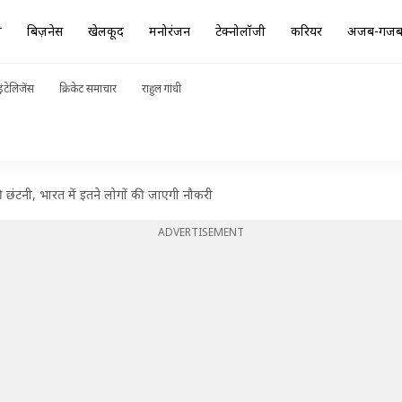
ा
बिज़नेस
खेलकूद
मनोरंजन
टेक्नोलॉजी
करियर
अजब-गज
ंटेलिजेंस
क्रिकेट समाचार
राहुल गांधी
की छंटनी, भारत में इतने लोगों की जाएगी नौकरी
ADVERTISEMENT