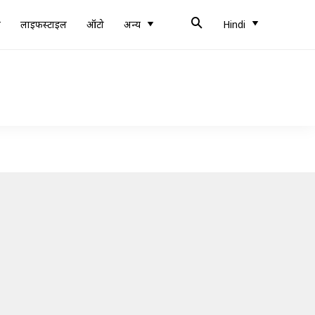
ब
लाइफस्टाइल
ऑटो
अन्य
Hindi