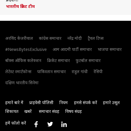
प्रदर्शन?
भारतीय क्रिकेट टीम
अरविंद केजरीवाल
कांग्रेस समाचार
नरेंद्र मोदी
ट्रैवल टिप्स
#NewsBytesExclusive
आम आदमी पार्टी समाचार
भाजपा समाचार
बॉक्स ऑफिस कलेक्शन
क्रिकेट समाचार
फुटबॉल समाचार
लेटेस्ट स्मार्टफोन्स
पाकिस्तान समाचार
राहुल गांधी
रेसिपी
दक्षिण भारतीय सिनेमा
हमारे बारे में
प्राइवेसी पॉलिसी
नियम
हमसे संपर्क करें
हमारे उसूल
शिकायत
खबरें
समाचार संग्रह
विषय संग्रह
हमें फॉलो करें