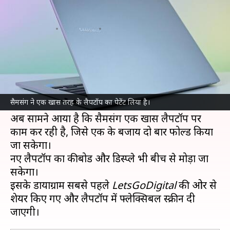
लैपटॉप, कंपनी ने लिया अनोखा पेटेंट
लेखन
Jan 16, 2022
08:16 pm
प्राणेश तिवारी
क्या है खबर?
साउथ कोरियन टेक कंपनी
सैमसंग
के पास बड़ा स्मार्टफोन
मार्केट शेयर तो है ही, वह दूसरे इनोवेटिव प्रोडक्ट्स भी
सैमसंग ने एक खास तरह के लैपटॉप का पेटेंट लिया है।
बनाती है।
अब सामने आया है कि सैमसंग एक खास लैपटॉप पर
काम कर रही है, जिसे एक के बजाय दो बार फोल्ड किया
जा सकेगा।
नए लैपटॉप का कीबोर्ड और डिस्प्ले भी बीच से मोड़ा जा
सकेगा।
इसके डायाग्राम सबसे पहले
LetsGoDigital
की ओर से
शेयर किए गए और लैपटॉप में फ्लेक्सिबल स्क्रीन दी