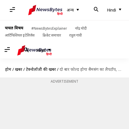
अन्य
Hindi
चर्चित विषय
#NewsBytesExplainer
नरेंद्र मोदी
आर्टिफिशियल इंटेलिजेंस
क्रिकेट समाचार
राहुल गांधी
Hindi
होम
/
खबरें
/
टेक्नोलॉजी की खबरें
/
दो बार फोल्ड होगा सैमसंग का लैपटॉप, कंपनी ने लिया अनोखा पेटेंट
ADVERTISEMENT