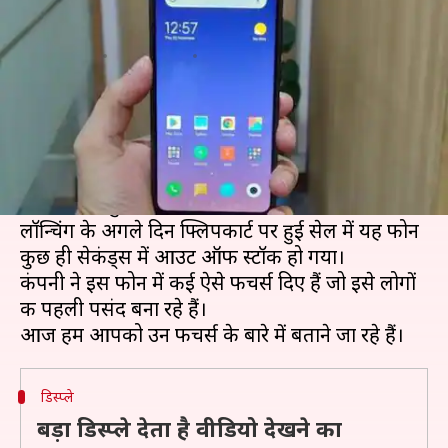
को खास बनाते हैं ये फीचर्स
लेखन
Nov 24, 2018
03:54 pm
प्रमोद कुमार
क्या है खबर?
चीन की स्मार्टफोन कंपनी शाओमी ने 22 नवंबर को रेडमी
नोट 6 प्रो लॉन्च किया था। इस फोन की कीमत Rs.
13,999 से शुरू होती है।
लॉन्चिंग के अगले दिन फ्लिपकार्ट पर हुई सेल में यह फोन
कुछ ही सेकंड्स में आउट ऑफ स्टॉक हो गया।
कंपनी ने इस फोन में कई ऐसे फीचर्स दिए हैं जो इसे लोगों
की पहली पसंद बना रहे हैं।
डिस्प्ले
बड़ा डिस्प्ले देता है वीडियो देखने का