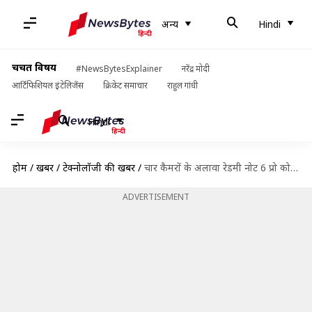
अन्य
Hindi
चर्चित विषय
#NewsBytesExplainer
नरेंद्र मोदी
आर्टिफिशियल इंटेलिजेंस
क्रिकेट समाचार
राहुल गांधी
Hindi
होम
/
खबरें
/
टेक्नोलॉजी की खबरें
/
चार कैमरों के अलावा रेडमी नोट 6 प्रो को खास बनाते हैं ये फीचर्स
ADVERTISEMENT