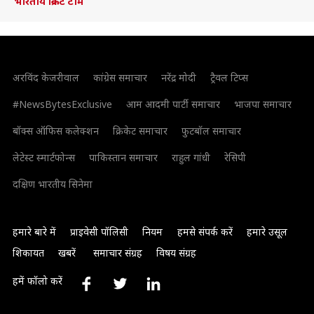
भारतीय क्रिकेट टीम
अरविंद केजरीवाल
कांग्रेस समाचार
नरेंद्र मोदी
ट्रैवल टिप्स
#NewsBytesExclusive
आम आदमी पार्टी समाचार
भाजपा समाचार
बॉक्स ऑफिस कलेक्शन
क्रिकेट समाचार
फुटबॉल समाचार
लेटेस्ट स्मार्टफोन्स
पाकिस्तान समाचार
राहुल गांधी
रेसिपी
दक्षिण भारतीय सिनेमा
हमारे बारे में
प्राइवेसी पॉलिसी
नियम
हमसे संपर्क करें
हमारे उसूल
शिकायत
खबरें
समाचार संग्रह
विषय संग्रह
हमें फॉलो करें