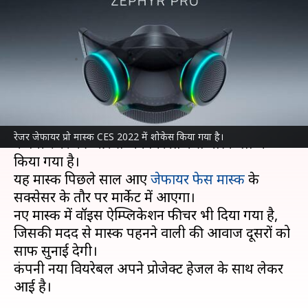
और RGB लाइट्स वाला फेस मास्क;
हजारों में कीमत
लेखन
Jan 08, 2022
02:59 pm
प्राणेश तिवारी
क्या है खबर?
दुनिया के सबसे बड़े एनुअल टेक इवेंट CES 2022 में टेक
रेजर जेफायर प्रो मास्क CES 2022 में शोकेस किया गया है।
कंपनी रेजर की ओर से जेफायर प्रो फेस मास्क लॉन्च
किया गया है।
यह मास्क पिछले साल आए
जेफायर फेस मास्क
के
सक्सेसर के तौर पर मार्केट में आएगा।
नए मास्क में वॉइस ऐम्प्लिकेशन फीचर भी दिया गया है,
जिसकी मदद से मास्क पहनने वाली की आवाज दूसरों को
साफ सुनाई देगी।
कंपनी नया वियरेबल अपने प्रोजेक्ट हेजल के साथ लेकर