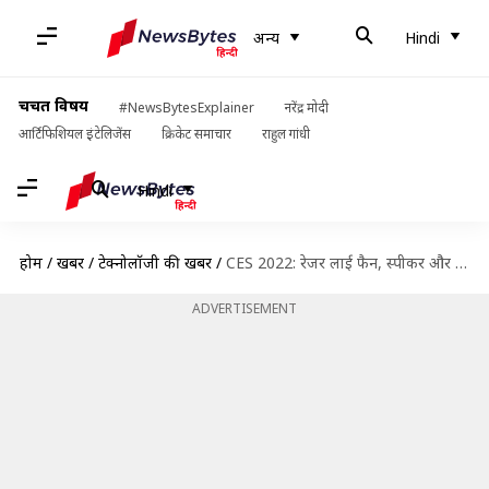
अन्य
Hindi
चर्चित विषय
#NewsBytesExplainer
नरेंद्र मोदी
आर्टिफिशियल इंटेलिजेंस
क्रिकेट समाचार
राहुल गांधी
Hindi
होम
/
खबरें
/
टेक्नोलॉजी की खबरें
/
CES 2022: रेजर लाई फैन, स्पीकर और RGB लाइट्स वाला फेस मास्क; हजारों में कीमत
ADVERTISEMENT