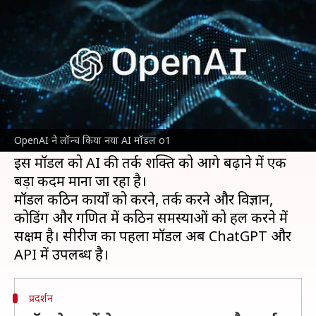
मॉडल o1, जानें इसकी खासियत
लेखन
Sep 13, 2024
09:09 am
बिश्वजीत कुमार
क्या है खबर?
आर्टिफिशियल इंटेलिजेंस
(AI) के क्षेत्र में काम करने वाली
कंपनी
OpenAI
ने नई AI मॉडल सीरीज को लॉन्च किया
OpenAI ने लॉन्च किया नया AI मॉडल o1
है, जिसमें o1 और o1 मिनी मॉडल शामिल है।
इस मॉडल को AI की तर्क शक्ति को आगे बढ़ाने में एक
बड़ा कदम माना जा रहा है।
मॉडल कठिन कार्यों को करने, तर्क करने और विज्ञान,
कोडिंग और गणित में कठिन समस्याओं को हल करने में
सक्षम है। सीरीज का पहला मॉडल अब ChatGPT और
प्रदर्शन