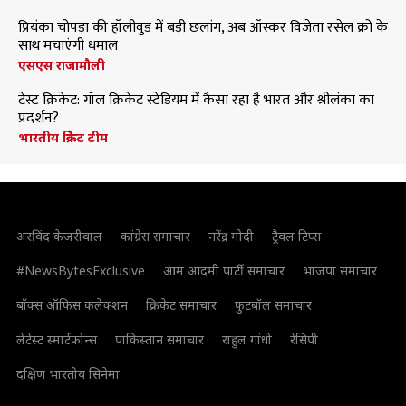
प्रियंका चोपड़ा की हॉलीवुड में बड़ी छलांग, अब ऑस्कर विजेता रसेल क्रो के
साथ मचाएंगी धमाल
एसएस राजामौली
टेस्ट क्रिकेट: गॉल क्रिकेट स्टेडियम में कैसा रहा है भारत और श्रीलंका का
प्रदर्शन?
भारतीय क्रिकेट टीम
अरविंद केजरीवाल
कांग्रेस समाचार
नरेंद्र मोदी
ट्रैवल टिप्स
#NewsBytesExclusive
आम आदमी पार्टी समाचार
भाजपा समाचार
बॉक्स ऑफिस कलेक्शन
क्रिकेट समाचार
फुटबॉल समाचार
लेटेस्ट स्मार्टफोन्स
पाकिस्तान समाचार
राहुल गांधी
रेसिपी
दक्षिण भारतीय सिनेमा