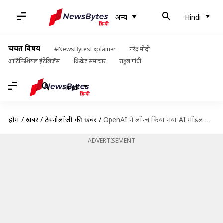
अन्य
Hindi
चर्चित विषय
#NewsBytesExplainer
नरेंद्र मोदी
आर्टिफिशियल इंटेलिजेंस
क्रिकेट समाचार
राहुल गांधी
Hindi
होम
/
खबरें
/
टेक्नोलॉजी की खबरें
/
OpenAI ने लॉन्च किया नया AI मॉडल o1, जानें इसकी खासियत
ADVERTISEMENT