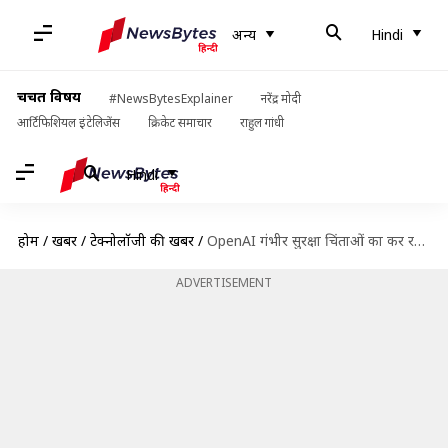
अन्य
Hindi
चर्चित विषय
#NewsBytesExplainer
नरेंद्र मोदी
आर्टिफिशियल इंटेलिजेंस
क्रिकेट समाचार
राहुल गांधी
Hindi
होम
/
खबरें
/
टेक्नोलॉजी की खबरें
/
OpenAI गंभीर सुरक्षा चिंताओं का कर रही सामना, ChatGPT यूजर्स पर भी है खतरा
ADVERTISEMENT