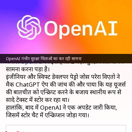
रही सामना, ChatGPT यूजर्स पर भी
है खतरा
लेखन
Jul 05, 2024
10:12 am
बिश्वजीत कुमार
क्या है खबर?
आर्टिफिशियल इंटेलिजेंस
(AI) के क्षेत्र में काम करने वाली
OpenAI गंभीर सुरक्षा चिंताओं का कर रही सामना
कंपनी
OpenAI
को इस हफ्ते 2 बड़ी सुरक्षा चिताओं का
सामना करना पड़ा है।
इंजीनियर और स्विफ्ट डेवलपर पेड्रो जोस परेरा विएतो ने
मैक ChatGPT ऐप की जांच की और पाया कि यह यूजर्स
की बातचीत को एन्क्रिप्ट करने के बजाय स्थानीय रूप से
सादे टेक्स्ट में स्टोर कर रहा था।
हालांकि, बाद में OpenAI ने एक अपडेट जारी किया,