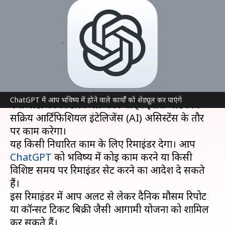
टास्क फीचर, जानिए क्या होगा इसका
फायदा
लेखन
Jan 15, 2025
12:43 pm
दिनेश चंद शर्मा
क्या है खबर?
OpenAI
ने अपने ChatGPT प्लेटफॉर्म के लिए एक
ChatGPT में आप भविष्य में होने वाले कार्याें को शेड्यूल कर पाएंगे
नया बीटा फीचर टास्क लॉन्च किया है। इससे प्लेटफॉर्म
सक्रिय आर्टिफिशियल इंटेलिजेंस (AI) असिस्टेंस के तौर
पर काम करेगा।
यह किसी निर्धारित काम के लिए रिमाइंडर देगा। आप
ChatGPT
को भविष्य में कोई काम करने या किसी
विशिष्ट समय पर रिमाइंडर सेट करने का आदेश दे सकते
हैं।
इस रिमाइंडर में आप अलर्ट से लेकर दैनिक मौसम रिपोर्ट
या कॉन्सर्ट टिकट बिक्री जैसी आगामी योजना को शामिल