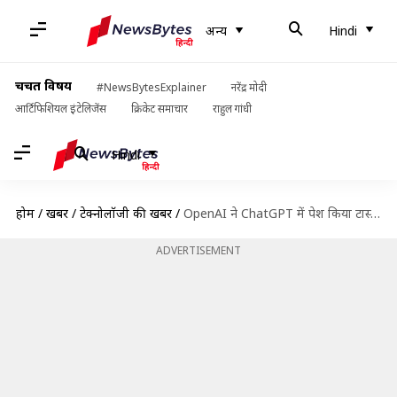
अन्य
Hindi
चर्चित विषय
#NewsBytesExplainer
नरेंद्र मोदी
आर्टिफिशियल इंटेलिजेंस
क्रिकेट समाचार
राहुल गांधी
Hindi
होम
/
खबरें
/
टेक्नोलॉजी की खबरें
/
OpenAI ने ChatGPT में पेश किया टास्क फीचर, जानिए क्या होगा इसका फायदा
ADVERTISEMENT