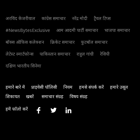
अरविंद केजरीवाल
कांग्रेस समाचार
नरेंद्र मोदी
ट्रैवल टिप्स
#NewsBytesExclusive
आम आदमी पार्टी समाचार
भाजपा समाचार
बॉक्स ऑफिस कलेक्शन
क्रिकेट समाचार
फुटबॉल समाचार
लेटेस्ट स्मार्टफोन्स
पाकिस्तान समाचार
राहुल गांधी
रेसिपी
दक्षिण भारतीय सिनेमा
हमारे बारे में
प्राइवेसी पॉलिसी
नियम
हमसे संपर्क करें
हमारे उसूल
शिकायत
खबरें
समाचार संग्रह
विषय संग्रह
हमें फॉलो करें