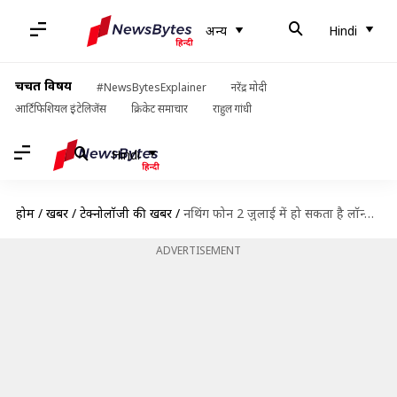
अन्य
Hindi
चर्चित विषय
#NewsBytesExplainer
नरेंद्र मोदी
आर्टिफिशियल इंटेलिजेंस
क्रिकेट समाचार
राहुल गांधी
Hindi
होम
/
खबरें
/
टेक्नोलॉजी की खबरें
/
नथिंग फोन 2 जुलाई में हो सकता है लॉन्च, जानें संभावित फीचर्स और कीमत
ADVERTISEMENT