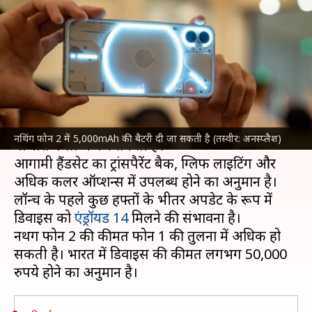
लॉन्च, जानें संभावित फीचर्स और
कीमत
लेखन
May 21, 2023
01:40 pm
बिश्वजीत कुमार
क्या है खबर?
नथिंग फोन 2
को कंपनी जुलाई में भारत समेत अन्य
नथिंग फोन 2 में 5,000mAh की बैटरी दी जा सकती है (तस्वीर: अनस्प्लैश)
बाजारों में लॉन्च कर सकती है।
आगामी हैंडसेट का ट्रांसपैरेंट बैक, ग्लिफ लाइटिंग और
अधिक कलर ऑप्शन्स में उपलब्ध होने का अनुमान है।
लॉन्च के पहले कुछ हफ्तों के भीतर अपडेट के रूप में
डिवाइस को
एंड्रॉयड 14
मिलने की संभावना है।
नथिंग फोन 2 की कीमत फोन 1 की तुलना में अधिक हो
सकती है। भारत में डिवाइस की कीमत लगभग 50,000