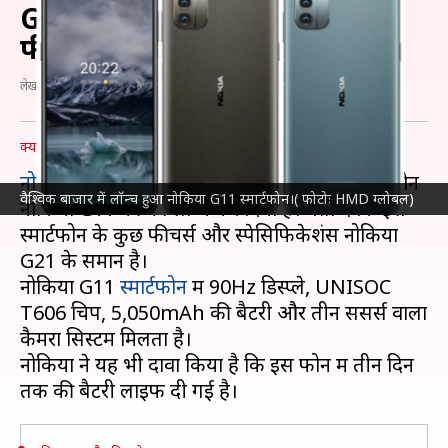
G11 स्मार्टफोन, जानिए क्या हैं
फीचर्स और स्पेसिफिकेशंस
लेखन
Feb 16, 2022
06:00 pm
अंकिता पाण्डेय
क्या है खबर?
नोकिया
ने वैश्विक बाजार में अपने लेटेस्ट बजट स्मार्टफोन
वैश्विक बाजार में लॉन्च हुआ नोकिया G11 स्मार्टफोन।( फोटोः HMD ग्लोबल)
नोकिया G11 की को लॉन्च कर दिया है। बता दें कि इस
स्मार्टफोन के कुछ फीचर्स और स्पेसिफिकेशंस नोकिया
G21 के समान है।
नोकिया G11
स्मार्टफोन
में 90Hz डिस्प्ले, UNISOC
T606 चिप, 5,050mAh की बैटरी और तीन सेंसर्स वाला
कैमरा सिस्टम मिलता है।
नोकिया ने यह भी दावा किया है कि इस फोन में तीन दिन