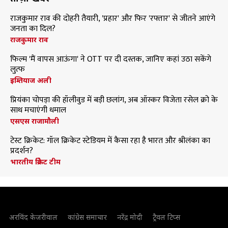
राजकुमार राव की दोहरी तैयारी, 'प्रहार' और फिर 'रफ्तार' से जीतने आएंगे
जनता का दिल?
राजकुमार राव
फिल्म 'मैं वापस आऊंगा' ने OTT पर दी दस्तक, जानिए कहां उठा सकेंगे
लुत्फ
इम्तियाज अली
प्रियंका चोपड़ा की हॉलीवुड में बड़ी छलांग, अब ऑस्कर विजेता रसेल क्रो के
साथ मचाएंगी धमाल
एसएस राजामौली
टेस्ट क्रिकेट: गॉल क्रिकेट स्टेडियम में कैसा रहा है भारत और श्रीलंका का
प्रदर्शन?
भारतीय क्रिकेट टीम
अरविंद केजरीवाल
कांग्रेस समाचार
नरेंद्र मोदी
ट्रैवल टिप्स