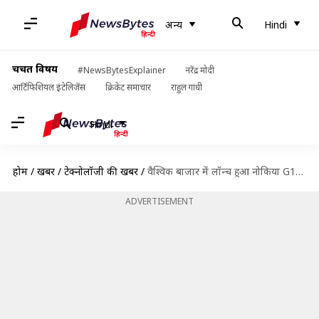
अन्य
Hindi
चर्चित विषय
#NewsBytesExplainer
नरेंद्र मोदी
आर्टिफिशियल इंटेलिजेंस
क्रिकेट समाचार
राहुल गांधी
Hindi
होम
/
खबरें
/
टेक्नोलॉजी की खबरें
/
वैश्विक बाजार में लॉन्च हुआ नोकिया G11 स्मार्टफोन, जानिए क्या हैं फीचर्स और स्पेसिफिकेशंस
ADVERTISEMENT