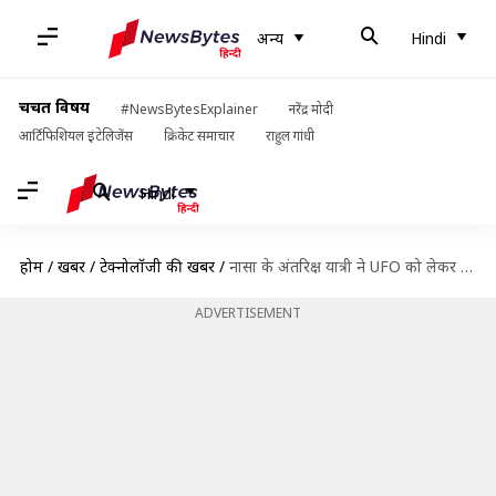
अन्य
Hindi
चर्चित विषय
#NewsBytesExplainer
नरेंद्र मोदी
आर्टिफिशियल इंटेलिजेंस
क्रिकेट समाचार
राहुल गांधी
Hindi
होम
/
खबरें
/
टेक्नोलॉजी की खबरें
/
नासा के अंतरिक्ष यात्री ने UFO को लेकर किया था दावा, बाद में हुआ ये खुलासा
ADVERTISEMENT