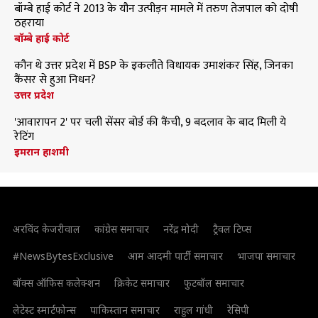
बॉम्बे हाई कोर्ट ने 2013 के यौन उत्पीड़न मामले में तरुण तेजपाल को दोषी
ठहराया
बॉम्बे हाई कोर्ट
कौन थे उत्तर प्रदेश में BSP के इकलौते विधायक उमाशंकर सिंह, जिनका
कैंसर से हुआ निधन?
उत्तर प्रदेश
'आवारापन 2' पर चली सेंसर बोर्ड की कैंची, 9 बदलाव के बाद मिली ये
रेटिंग
इमरान हाशमी
अरविंद केजरीवाल
कांग्रेस समाचार
नरेंद्र मोदी
ट्रैवल टिप्स
#NewsBytesExclusive
आम आदमी पार्टी समाचार
भाजपा समाचार
बॉक्स ऑफिस कलेक्शन
क्रिकेट समाचार
फुटबॉल समाचार
लेटेस्ट स्मार्टफोन्स
पाकिस्तान समाचार
राहुल गांधी
रेसिपी