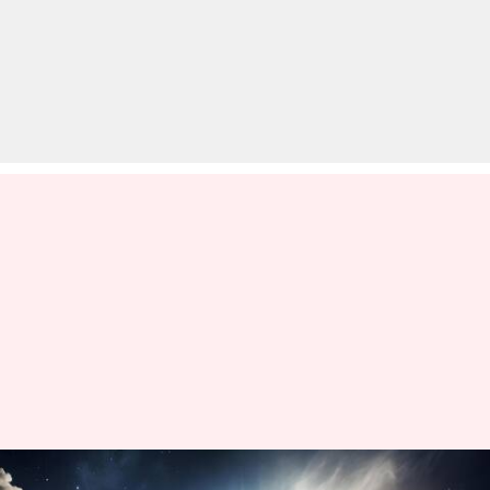
नासा के अंतरिक्ष यात्री ने UFO को