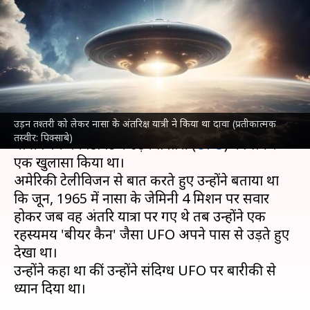
लेकर किया था दावा, बाद में हुआ ये
खुलासा
लेखन
Jul 08, 2024
07:11 pm
बिश्वजीत कुमार
क्या है खबर?
उड़न तश्तरी को लेकर नासा के अंतरिक्ष यात्री ने किया था दावा (प्रतीकात्मक
अंतरिक्ष में पहली बार स्पेसवॉक करने वाले
नासा
के अंतरिक्ष
तस्वीर: पिक्साबे)
यात्री जिम मैकडिविट ने उड़न तश्तरी (
UFO
) को लेकर
एक खुलासा किया था।
अमेरिकी टेलीविजन से बात करते हुए उन्होंने बताया था
कि जून, 1965 में नासा के जेमिनी 4 मिशन पर सवार
होकर जब वह अंतरिक्ष यात्रा पर गए थे तब उन्होंने एक
रहस्यमय 'बीयर कैन' जैसा UFO अपने पास से उड़ते हुए
देखा था।
उन्होंने कहा था कीं उन्होंने संदिग्ध UFO पर बारीकी से