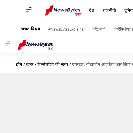
देश
राजनीति
दुनिय
चर्चित विषय
#NewsBytesExplainer
नरेंद्र मोदी
आर्टिफिशियल इ
Hindi
होम
/
खबरें
/
टेक्नोलॉजी की खबरें
/
एयरटेल, वोडाफोन आइडिया और जियो के नए 