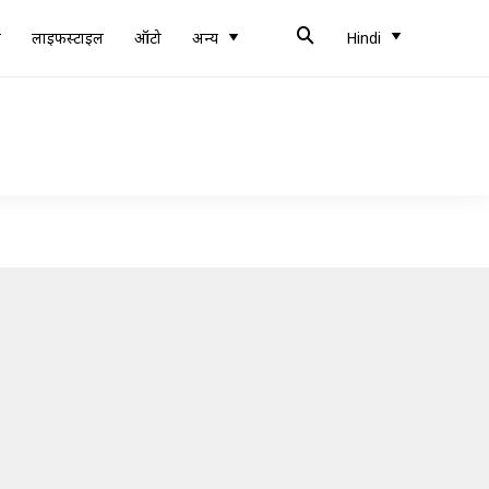
ब
लाइफस्टाइल
ऑटो
अन्य
Hindi