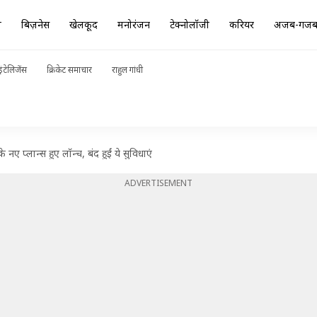
ा
बिज़नेस
खेलकूद
मनोरंजन
टेक्नोलॉजी
करियर
अजब-गज
ंटेलिजेंस
क्रिकेट समाचार
राहुल गांधी
प्लान्स हुए लॉन्च, बंद हुईं ये सुविधाएं
ADVERTISEMENT