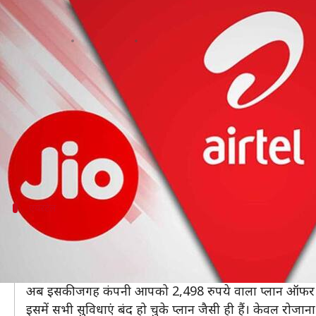
एयरटेल, वोडाफोन आइडिया और जियो के नए 
लेखन
Aug 14, 2020
07:30 pm
मोना दीक्षित
क्या है खबर?
यूजर्स को अपनी ओर आकर्षित करने के लिए टेलीकॉम कंपन
इसके साथ ही कई प्लान्स में बदलाव भी किए हैं। इसके अलावा
अगर आप इनके यूजर हैं तो आपको इनके नए प्लान्स के साथ-
एयरटेल
एयरटेल का एक साल वाला यह प्लान हुआ बंद
एयरटेल ने अपने एक साल के पुराने प्लान को बंद कर दिया है।
365 दिन की वैलेडिटी वाले 2,398 रुपये के प्लान में अभी तक
अब इसकी जगह कंपनी आपको 2,498 रुपये वाला प्लान ऑफर 
इसमें सभी सुविधाएं बंद हो चुके प्लान जैसी ही हैं। केवल रो