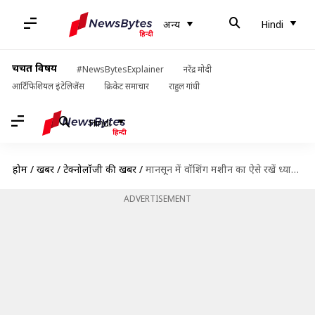
अन्य
Hindi
चर्चित विषय
#NewsBytesExplainer
नरेंद्र मोदी
आर्टिफिशियल इंटेलिजेंस
क्रिकेट समाचार
राहुल गांधी
Hindi
होम
/
खबरें
/
टेक्नोलॉजी की खबरें
/
मानसून में वॉशिंग मशीन का ऐसे रखें ध्यान, कपड़ों में नहीं आएगी सीलन की बदबू
ADVERTISEMENT