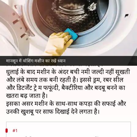
ध्यान, कपड़ों में नहीं आएगी सीलन
की बदबू
लेखन
Jul 08, 2026
03:19 pm
बिश्वजीत कुमार
क्या है खबर?
बरसात
के मौसम में हवा में नमी काफी बढ़ जाती है,
मानसून में वॉशिंग मशीन का रखें ध्यान
जिसका असर वॉशिंग मशीन पर भी पड़ता है।
धुलाई के बाद मशीन के अंदर बची नमी जल्दी नहीं सूखती
और लंबे समय तक बनी रहती है। इससे ड्रम, रबर सील
और डिटर्जेंट ट्रे में फफूंदी, बैक्टीरिया और बदबू बनने का
खतरा बढ़ जाता है।
इसका असर मशीन के साथ-साथ कपड़ों की सफाई और
#1