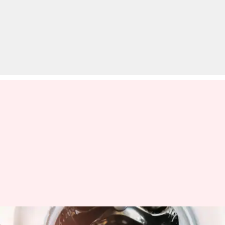
मानसून में वॉशिंग मशीन का ऐसे रखें