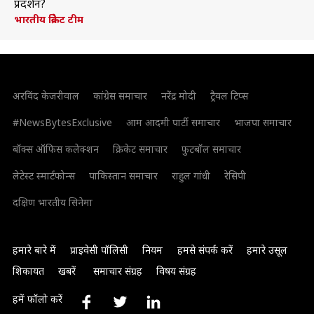
प्रदर्शन?
भारतीय क्रिकेट टीम
अरविंद केजरीवाल
कांग्रेस समाचार
नरेंद्र मोदी
ट्रैवल टिप्स
#NewsBytesExclusive
आम आदमी पार्टी समाचार
भाजपा समाचार
बॉक्स ऑफिस कलेक्शन
क्रिकेट समाचार
फुटबॉल समाचार
लेटेस्ट स्मार्टफोन्स
पाकिस्तान समाचार
राहुल गांधी
रेसिपी
दक्षिण भारतीय सिनेमा
हमारे बारे में
प्राइवेसी पॉलिसी
नियम
हमसे संपर्क करें
हमारे उसूल
शिकायत
खबरें
समाचार संग्रह
विषय संग्रह
हमें फॉलो करें