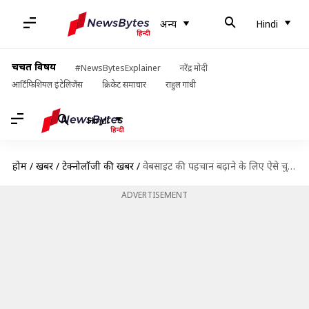
अन्य
Hindi
चर्चित विषय
#NewsBytesExplainer
नरेंद्र मोदी
आर्टिफिशियल इंटेलिजेंस
क्रिकेट समाचार
राहुल गांधी
Hindi
होम
/
खबरें
/
टेक्नोलॉजी की खबरें
/
वेबसाइट की पहचान बढ़ाने के लिए ऐसे चुनें डोमेन नेम, बिजनेस को होगा फादा
ADVERTISEMENT