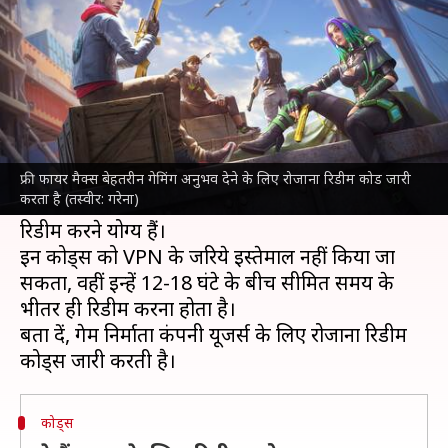
कोड, रिडीम करने पर मिलेंगे गिफ्ट्स
लेखन
Jun 09, 2024
09:53 am
दिनेश चंद शर्मा
क्या है खबर?
फ्री फायर मैक्स
ने 9 जून के रिडीम कोड्स को जारी कर दिए
हैं। इनमें से प्रत्येक कोड को यूजर केवल एक बार ही रिडीम
फ्री फायर मैक्स बेहतरीन गेमिंग अनुभव देने के लिए रोजाना रिडीम कोड जारी
करता है (तस्वीर: गरेना)
कर सकता है और ये केवल भारतीय सर्वर के माध्यम से
रिडीम करने योग्य हैं।
इन कोड्स को VPN के जरिये इस्तेमाल नहीं किया जा
सकता, वहीं इन्हें 12-18 घंटे के बीच सीमित समय के
भीतर ही रिडीम करना होता है।
बता दें, गेम निर्माता कंपनी यूजर्स के लिए रोजाना रिडीम
कोड्स