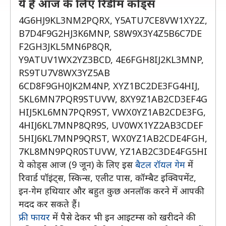
ये हैं आज के लिए रिडीम कोड्स
4G6HJ9KL3NM2PQRX, Y5ATU7CE8VW1XY2Z,
B7D4F9G2HJ3K6MNP, S8W9X3Y4Z5B6C7DE
F2GH3JKL5MN6P8QR,
Y9ATUV1WX2YZ3BCD, 4E6FGH8IJ2KL3MNP,
RS9TU7V8WX3YZ5AB
6CD8F9GH0JK2M4NP, XYZ1BC2DE3FG4HIJ,
5KL6MN7PQR9STUVW, 8XY9Z1AB2CD3EF4G
HIJ5KL6MN7PQR9ST, VWX0YZ1AB2CDE3FG,
4HIJ6KL7MNP8QR9S, UV0WX1YZ2AB3CDEF
5HIJ6KL7MNP9QRST, WX0YZ1AB2CDE4FGH,
7KL8MN9PQR0STUVW, YZ1AB2C3DE4FG5HI
ये कोड्स आज (9 जून) के लिए इस
बैटल रॉयल गेम
में
रिवार्ड पॉइंट्स, स्किन्स, एलीट पास, कॉम्बैट इक्विपमेंट,
इन-गेम हथियार और बहुत कुछ अनलॉक करने में आपकी
मदद कर सकते हैं।
फ्री फायर
में पैसे देकर भी इन आइटम्स को खरीदने की