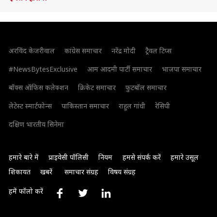
अरविंद केजरीवाल
कांग्रेस समाचार
नरेंद्र मोदी
ट्रैवल टिप्स
#NewsBytesExclusive
आम आदमी पार्टी समाचार
भाजपा समाचार
बॉक्स ऑफिस कलेक्शन
क्रिकेट समाचार
फुटबॉल समाचार
लेटेस्ट स्मार्टफोन्स
पाकिस्तान समाचार
राहुल गांधी
रेसिपी
दक्षिण भारतीय सिनेमा
हमारे बारे में
प्राइवेसी पॉलिसी
नियम
हमसे संपर्क करें
हमारे उसूल
शिकायत
खबरें
समाचार संग्रह
विषय संग्रह
हमें फॉलो करें