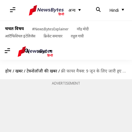
अन्य
Hindi
चर्चित विषय
#NewsBytesExplainer
नरेंद्र मोदी
आर्टिफिशियल इंटेलिजेंस
क्रिकेट समाचार
राहुल गांधी
Hindi
होम
/
खबरें
/
टेक्नोलॉजी की खबरें
/
फ्री फायर मैक्स: 9 जून के लिए जारी हुए कोड, रिडीम करने पर मिलेंगे गिफ्ट्स
ADVERTISEMENT